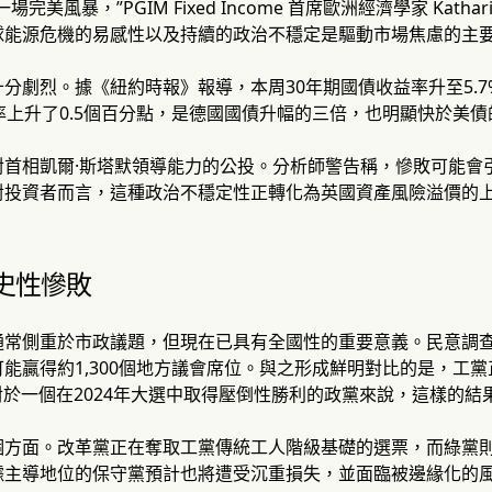
完美風暴，”PGIM Fixed Income 首席歐洲經濟學家 Katha
球能源危機的易感性以及持續的政治不穩定是驅動市場焦慮的主
分劇烈。據《紐約時報》報導，本周30年期國債收益率升至5.7
率上升了0.5個百分點，是德國國債升幅的三倍，也明顯快於美債
對首相凱爾·斯塔默領導能力的公投。分析師警告稱，慘敗可能會
對投資者而言，這種政治不穩定性正轉化為英國資產風險溢價的
史性慘敗
常側重於市政議題，但現在已具有全國性的重要意義。民意調查顯示，
能贏得約1,300個地方議會席位。與之形成鮮明對比的是，工黨正
對於一個在2024年大選中取得壓倒性勝利的政黨來說，這樣的
個方面。改革黨正在奪取工黨傳統工人階級基礎的選票，而綠黨
據主導地位的保守黨預計也將遭受沉重損失，並面臨被邊緣化的