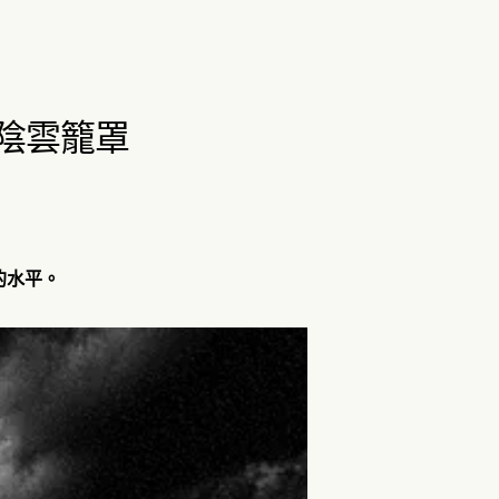
敗陰雲籠罩
的水平。