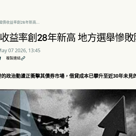
國債收益率創28年新高
選舉慘敗陰雲籠罩
收益率創28年新高 地方選舉慘
ay 07 2026, 13:45
複製連結

發的政治動盪正衝擊其債券市場，借貸成本已攀升至近30年未見