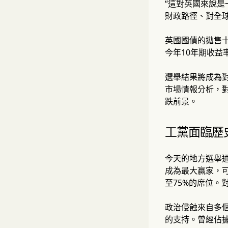
“這對英國來說是一場
財政路徑、對全
英國國債的拋售十
今年10年期收益
選舉結果將成為
市場情報分析，
跌前景。
工黨面臨歷
今天的地方選舉通
成為最大贏家，可
至75%的席位。
政治侵蝕來自多
的支持。曾經佔