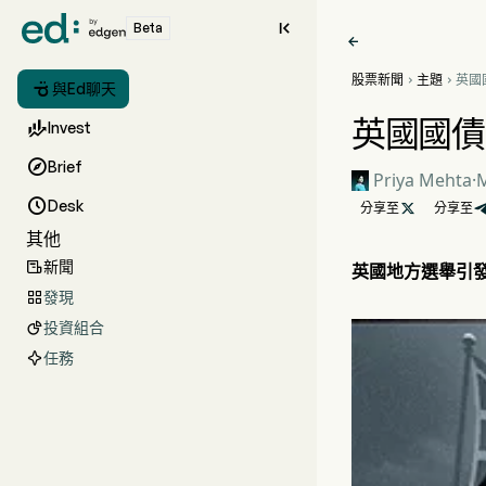

Beta

股票新聞
主題
英國



與Ed聊天
地方
英國國債

Invest

Brief
Priya Mehta
·
M

Desk
分享至

分享至
其他
新聞

英國地方選舉引
發現

投資組合

任務