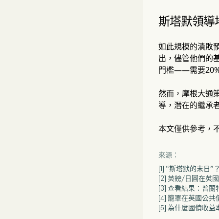
斯塔默領導
如此規模的潰敗
出，儘管他們的
門檻——需要20
然而，摩根大通
導，潛在的繼承者
本文僅供參考，
來源：
[1] “斯塔默的末
[2] 英鎊/日圓在
[3] 查看結果：普
[4] 籠罩在英國公
[5] 為什麼國債