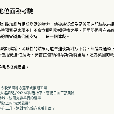
地位面臨考驗
預計將加劇首相斯塔默的壓力，他被廣泛認為是英國有記錄以來
基準預測是表現不佳不會立即引發領導權之爭，但局勢仍具有高
%的國會議員公開支持——是一個障礙。
策略師建議，災難性的結果可能會迫使斯塔默下台，無論是通過
包括安迪·伯納姆、安吉拉·雷納和韋斯·斯特里廷，這為英國的
不構成投資建議。
日”？今晚英國地方選舉或推翻工黨
英國大選期間於212.50附近持平，警惕日圓干預風險
蘭特城、波爾克縣舉行的選舉
共債務上的“完美風暴”
收益率在上升，這對你的錢意味著什麼？