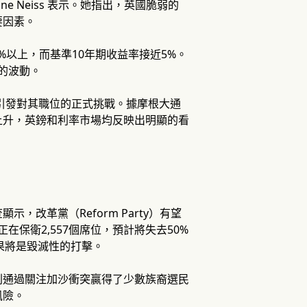
rine Neiss 表示。她指出，英國脆弱的
要因素。
%以上，而基準10年期收益率接近5%。
的波動。
引發對其職位的正式挑戰。據摩根大通
上升，英鎊和利率市場均反映出明顯的看
改革黨（Reform Party）有望
在保衛2,557個席位，預計將失去50%
結果將是毀滅性的打擊。
則通過關注加沙衝突贏得了少數族裔選民
風險。