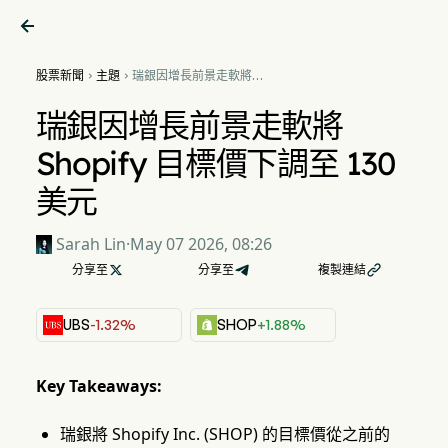

股票新聞
主題
瑞銀因增長前景走軟將


Shopify 目標價下調至 130 美
元
瑞銀因增長前景走軟將
Shopify 目標價下調至 130
美元
Sarah Lin
·
May 07 2026, 08:26
分享至

分享至
複製連結

UBS
-1.32%
SHOP
+1.88%
Key Takeaways:
瑞銀將 Shopify Inc. (SHOP) 的目標價從之前的