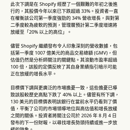
此次下調是在 Shopify 經歷了一個艱難的年初之後進
行的，其股價今年以來已下跌超過 33%。投資者一直
在權衡該公司第一季度強勁的 34% 營收增長，與對第
二季度較為疲軟的預測，管理層預計第二季度增速將
放緩至「20% 以上的高位」。
儘管 Shopify 繼續發布令人印象深刻的營收數據，包
括第一季度 1007 億美元的商品交易總額 (GMV)，但
估值仍然是分析師關注的關鍵點。其滾動市盈率超過
100 倍，該股的定價反映了其自身業績指引暗示可能
正在放緩的增長水平。
目標價下調與更廣泛的市場擔憂一致，這些擔憂已導
致該股較歷史高點下跌了 40% 以上。儘管有所下調，
130 美元的目標價表明該銀行在當前水平仍看到了價
值，平衡了公司的市場領導地位與高估值和增長放緩
之間的關係。投資者將關注公司於 2026 年 8 月 4 日
發布的下一份財報，以尋找增長勢頭持續或進一步放
緩的跡象。