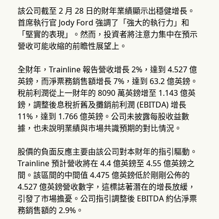
該公司截至 2 月 28 日的財年業績顯示出穩健增長。
首席執行官 Jody Ford 強調了「強大的執行力」和
「堅實的表現」。然而，投資者將注意力集中在預示
營收可能收縮的前瞻性展望上。
全財年，Trainline 報告營收增長 2%，達到 4.527 億
英鎊，而淨票務銷售額增長 7%，達到 63.2 億英鎊。
稅前利潤從上一財年的 8090 萬英鎊增至 1.143 億英
鎊，調整後息稅折舊及攤銷前利潤 (EBITDA) 增長
11%，達到 1.766 億英鎊。公司未披露每股收益數
據，也未說明業績與市場共識預期的對比情況。
股價的負面反應主要由該公司對本財年的指引驅動。
Trainline 預計營收將在 4.4 億英鎊至 4.55 億英鎊之
間。該區間的中間值 4.475 億英鎊低於剛剛公佈的
4.527 億英鎊營收數字，這標誌著潛在的增長放緩，
引發了市場擔憂。公司指引調整後 EBITDA 約佔淨票
務銷售額的 2.9%。