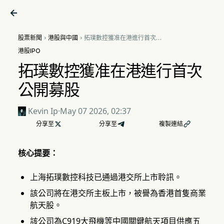

股票新聞
港股與中國
拓璞數控獲准在港進行首次公


開募股
港股IPO
拓璞數控獲准在港進行首次
公開募股
Kevin Ip
·
May 07 2026, 02:37
分享至

分享至
複製連結

核心提要：
上海拓璞數控科技已通過港交所上市聆訊。
該公司將在港交所主板上市，被譽為香港首隻商業
航天股。
該公司為C919大飛機等中國關鍵航天項目供應五