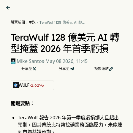

股票新聞
主題
TeraWulf 128 億美元 AI 轉型


掩蓋 2026 年首季虧損
TeraWulf 128 億美元 AI 轉
型掩蓋 2026 年首季虧損
Mike Santos
·
May 08 2026, 11:45
分享至

分享至
複製連結

WULF
-2.62%
關鍵要點：
TeraWulf 報告 2026 年第一季度虧損擴大且超出
預期，因其傳統比特幣挖礦業務面臨壓力，未能達
到市場共識預期。