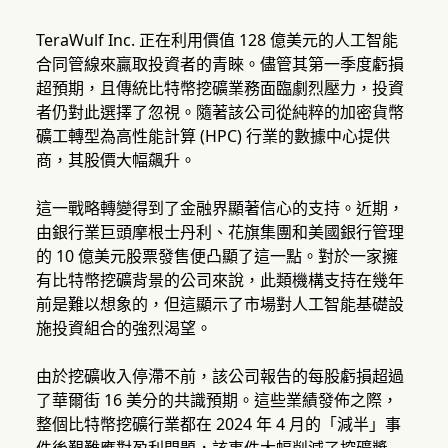
TeraWulf Inc. 正在利用價值 128 億美元的人工智能
合同管線來贏取投資者的青睞。儘管其第一季度虧損
超預期，且傳統比特幣挖礦業務面臨劇烈壓力，投資
者仍對此選擇了忽視。隨著該公司從純粹的加密貨幣
礦工轉型為高性能計算 (HPC) 行業的數據中心提供
商，其股價大幅飆升。
這一戰略轉變得到了金融界顯著信心的支持。近期，
由銀行業巨頭摩根士丹利、花旗集團和美國銀行管理
的 10 億美元股票發售便凸顯了這一點。對於一家擁
有比特幣挖礦背景的公司來說，此類機構支持在幾年
前是難以想象的，但這顯示了市場對人工智能基礎設
施投資組合的強烈渴望。
由於挖礦收入停滯不前，該公司報告的每股虧損超過
了華爾街 16 美分的共識預期。這些業績發佈之際，
整個比特幣挖礦行業都在 2024 年 4 月的「減半」事