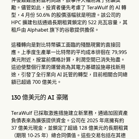
件後艱難應對盈利問題，該事件大幅削減了挖礦獎
勵。儘管如此，投資者優先考慮了 TeraWulf 的 AI 轉
型，4 月份 50.6% 的股價漲幅就是明證。該公司的
HPC 擴建包括通過長期租賃鎖定的 522 兆瓦容量，其
租戶由 Alphabet 旗下的谷歌提供擔保。
這種轉向是對比特幣礦工面臨的殘酷現實的直接回
應。上季度生產單一比特幣的平均成本徘徊在 79,995
美元附近，按當前價格計算，利潤空間已消失殆盡。
這迫使整個行業的運營商為其電力基礎設施尋找新用
途，引發了全行業向 AI 託管的轉型，目前相關合同總
額已超過 700 億美元。
130 億美元的 AI 豪賭
TeraWulf 已採取激進措施建立新業務，通過加固資產
負債表來為擴張提供資金。公司在 2025 年底擁有約
37 億美元現金，並鎖定了超過 128 億美元的長期租賃
（期限 10-25 年）總合同價值。這些交易包括在其德