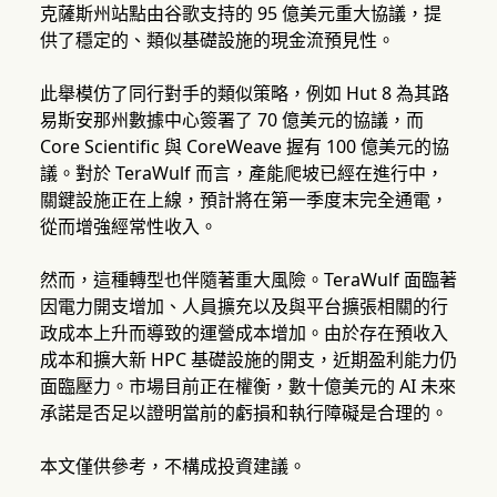
克薩斯州站點由谷歌支持的 95 億美元重大協議，提
供了穩定的、類似基礎設施的現金流預見性。
此舉模仿了同行對手的類似策略，例如 Hut 8 為其路
易斯安那州數據中心簽署了 70 億美元的協議，而
Core Scientific 與 CoreWeave 握有 100 億美元的協
議。對於 TeraWulf 而言，產能爬坡已經在進行中，
關鍵設施正在上線，預計將在第一季度末完全通電，
從而增強經常性收入。
然而，這種轉型也伴隨著重大風險。TeraWulf 面臨著
因電力開支增加、人員擴充以及與平台擴張相關的行
政成本上升而導致的運營成本增加。由於存在預收入
成本和擴大新 HPC 基礎設施的開支，近期盈利能力仍
面臨壓力。市場目前正在權衡，數十億美元的 AI 未來
承諾是否足以證明當前的虧損和執行障礙是合理的。
本文僅供參考，不構成投資建議。