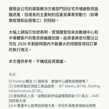
儘管該公司的建築解決方案部門因住宅市場疲軟而面
臨逆風，但增長的主要制約因素是專業勞動力（如專
案經理和註冊電工）的短缺。
大幅上調指引信號表明，管理層堅信來自數據中心和
半導體客戶的需求將繼續加速。投資者將密切關注公
司在 2026 年剩餘時間內不斷擴大的待開發項目訂單
的執行情況。
本文僅供參考，不構成投資建議。
來源：
[1] Sterling 觸及 52 週新高：數據中心趨勢是關鍵嗎？
[2] 分析師看好頂級工業品股票：JBT Marel (JBTM), Sterling
Infrastructure (STRL)
[3] 道指期貨上漲，油價因美伊協議傳聞跌破 100 美元；AMD
因財報大漲
[4] AI 數據中心股票因財報大跌，但另外兩隻表現超出預期