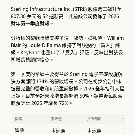
Sterling Infrastructure Inc. (STRL) 股價週二飆升至
807.30 美元的 52 週新高，此前該公司發佈了 2026
財年第一季度財報。
分析師的樂觀情緒支撐了這一漲勢。據報導，William
Blair 的 Louie DiPalma 維持了對該股的「買入」評
級。KeyBanc 也重申了「買入」評級，反映出對該公
司增長軌跡的信心。
第一季度的業績主要得益於 Sterling 電子基礎設施解
決方案部門 174% 的營收增長。公司在初步公告中未
披露完整的營收和每股盈餘數據。2026 全年指引大幅
上調，目前預計營收增長將超過 50%，調整後每股盈
餘預計比 2025 年增長 72%。
指標
實際值
共識預期
優於/
營收
未披露
未披露
未披