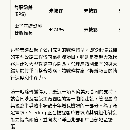
每股盈餘
未披露
未披露
未披
(EPS)
電子基礎設施
+174%
未披露
未披
營收增長
這些業績凸顯了公司成功的戰略轉型，即從低價競標
的重型公路工程轉向高利潤項目，特別是為超大規模
客戶建設大型數據中心園區。管理層將利潤率的擴大
歸功於其垂直整合戰略，該戰略提高了複雜項目的執
行速度和生產力。
這一戰略轉變得到了最近一項 5 億美元合同的支持，
該合同涉及超級工廠園區的第一階段建設，管理層將
其視為半導體市場數十年增長機遇的一部分。為了滿
足需求，Sterling 正在根據客戶要求將其模組化製造
能力提高兩倍，並向太平洋西北部和中西部地區擴
張。