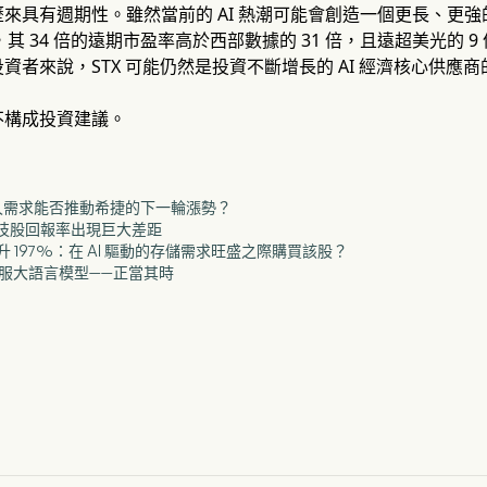
來具有週期性。雖然當前的 AI 熱潮可能會創造一個更長、更
數據，其 34 倍的遠期市盈率高於西部數據的 31 倍，且遠超美光的 
資者來說，STX 可能仍然是投資不斷增長的 AI 經濟核心供應
不構成投資建議。
和持久需求能否推動希捷的下一輪漲勢？
導致科技股回報率出現巨大差距
今飆升 197%：在 AI 驅動的存儲需求旺盛之際購買該股？
現以馴服大語言模型——正當其時