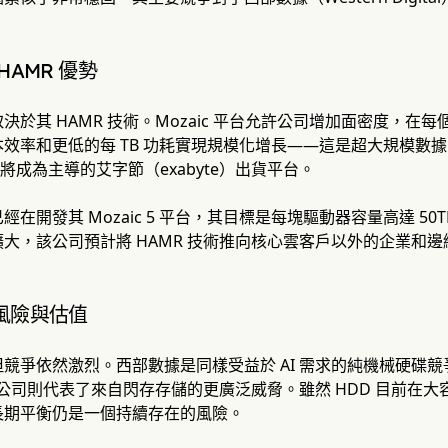
HAMR 優勢
決於其 HAMR 技術。Mozaic 平台允許公司增加面密度，
效率和更低的每 TB 功耗實現規模化增長——這是超大規模數據中心
年底將成為主導的艾字節（exabyte）出貨平台。
在開發其 Mozaic 5 平台，其目標是每塊驅動器容量高達 50T
大，該公司預計將 HAMR 技術推向核心雲客戶以外的企業和
風險與估值
競爭依然激烈。西部數據是同樣受益於 AI 需求的純機械硬碟競爭
gy）等公司則代表了來自閃存存儲的更廣泛威脅。雖然 HDD 目前
長期平衡仍是一個持續存在的風險。