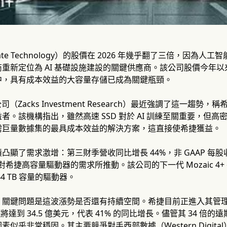
ate Technology）的股價在 2026 年幾乎翻了三倍，因
重新定位為 AI 基礎設施建設的關鍵供應商。該公司股價今年以來
中，具有成本效益的大容量存儲已成為關鍵瓶頸。
公司（Zacks Investment Research）最近強調了這一趨
者。該機構指出，雖然高速 SSD 對於 AI 訓練至關重要，但
需巨量數據集的最具成本效益的解決方案，這直接使希捷獲益。
凸顯了需求激增：第三財季營收同比增長 44%，非 GAAP 每股
署對希捷高容量驅動器的需求所推動。該公司的下一代 Mozaic 4
4 TB 容量的驅動器。
，關鍵問題是這波漲勢是否還有持續空間。希捷目前正進入其管
將達到 34.5 億美元，代表 41% 的同比增長。儘管其 34 倍的
素似乎非常穩固。其主要競爭對手西部數據（Western Digit