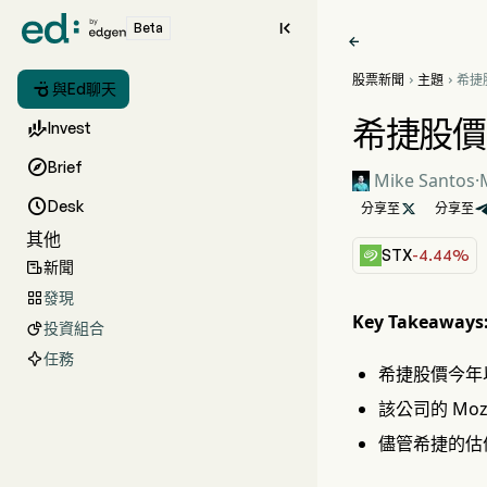

Beta

股票新聞
主題
希捷



與Ed聊天
動飆
希捷股價

Invest

Brief
Mike Santos
·

Desk
分享至

分享至
其他
STX
-4.44%
新聞

發現

Key Takeaways
投資組合

任務
希捷股價今年以
該公司的 Mo
儘管希捷的估