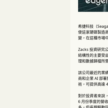
希捷科技（Seag
使這家硬碟製造商
變，在這種市場
Zacks 投資研究
結構性的主要受益
理和數據歸檔所
該公司最近的業績
商和企業 AI 部
術，可提供高達 4
對於投資者來說
6 月份季度的營收
多，但長期驅動因