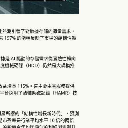
為人工智能熱潮引發了對數據存儲的海量需求，
 197% 的漲幅反映了市場的結構性轉
勢，稱希捷是 AI 驅動的存儲需求從實驗性轉向
高密度機械硬碟（HDD）仍然是大規模推
收益增長 115%。這主要由雲服務提供
+ 平台採用了熱輔助磁記錄（HAMR）技
理層所謂的「結構性增長新時代」，預測
遠期市盈率是行業平均水平 16 倍的兩倍
al）的股價今年也因類似的利好因素飆升