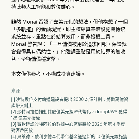
持此類人工智能和數位雄心。
雖然 Monai 否認了去美元化的想法，但他構想了一個
「多軌道」的金融現實，即主權結算基礎設施與傳統
系統並存。重點在於結算效用，而非投機工具。
Monai 警告說：「一旦儲備被用於追求回報，保證就
會變得具有偶然性，」他強調重點是用於結算的無收
益、全額儲備穩定幣。
本文僅供參考，不構成投資建議。
來源：
[1] 沙特數位支付軌道建設者提出 2030 宏偉計劃：將數萬億資
產帶入鏈上
[2] 沙特阿拉伯推動其數億美元經濟代幣化，droppRWA 獲得
125 億美元授權
[3] 微軟確認沙特阿拉伯數據中心區域將於 2026 年第 4 季度
對客戶開放
[4] 貝萊德、駿利亨德森代幣化基金通過新的 10 億美元設施獲