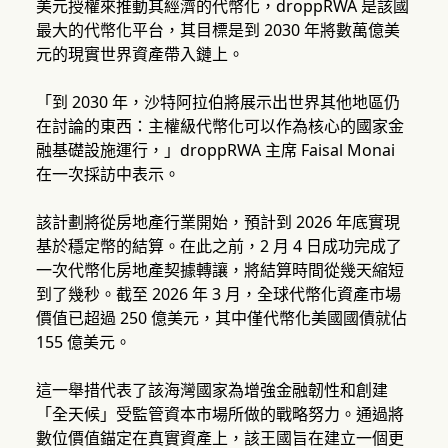
美元授權來推動其經濟的代幣化，droppRWA 是該國
最大的代幣化平台，其目標是到 2030 年將數萬億美
元的現實世界資產帶入鏈上。
「到 2030 年，沙特阿拉伯將展示出世界其他地區仍
在討論的東西：主權級代幣化可以作為核心的國家金
融基礎設施運行，」droppRWA 主席 Faisal Monai
在一次採訪中表示。
該計劃將從房地產行業開始，預計到 2026 年底實現
基於穩定幣的結算。在此之前，2 月 4 日成功完成了
一次代幣化房地產契據轉讓，將結算時間從幾天縮短
到了幾秒。截至 2026 年 3 月，全球代幣化資產市場
價值已超過 250 億美元，其中僅代幣化美國國債就佔
155 億美元。
這一舉措代表了該海灣國家為增強金融韌性和創建
「全天候」受監管資本市場所做的戰略努力。通過將
數位價值錨定在真實資產上，該王國旨在建立一個更