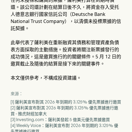
任何未投標和購買的票據，薩利美打算在到期時償
還。該公司還計劃在結算日後不久，將資金存入受托
人德意志銀行國家信託公司（Deutsche Bank
National Trust Company），以清償未投標票據的信
託契據。
此舉代表了薩利美在重新融資其債務和管理資產負債
表方面採取的主動措施。投資者將關注新票據發行的
成功情況，這是邀買進行的的關鍵條件。5 月 12 日的
邀買截止及隨後的結算是接下來的關鍵事件。
本文僅供參考，不構成投資建議。
來源：
[1] 薩利美宣布對其 2026 年到期的 3.125% 優先票據進行邀買
[2] 薩利美宣布對其 2026 年到期的 3.125% 優先票據進行邀
買 - 雅虎財經加拿大
[3] Investing.com：薩利美發起 5 億美元優先票據邀買
[4] Weekly Voice：薩利美宣布對 2026 年到期的 3.125% 優
先票據進行邀買