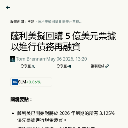

股票新聞
主題
薩利美擬回購 5 億美元票據以


進行債務再融資
薩利美擬回購 5 億美元票據
以進行債務再融資
Tom Brennan
·
May 06 2026, 13:20
分享至

分享至
複製連結

SLM
+0.86%
關鍵要點：
薩利美已開始對將於 2026 年到期的所有 3.125%
優先票據進行現金邀買。