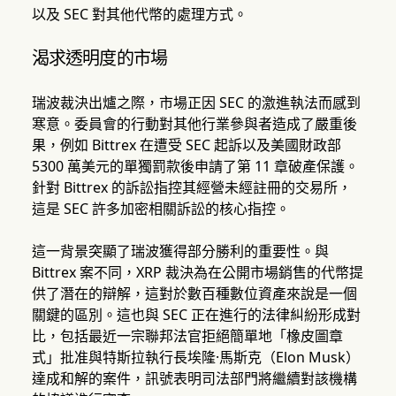
以及 SEC 對其他代幣的處理方式。
渴求透明度的市場
瑞波裁決出爐之際，市場正因 SEC 的激進執法而感到
寒意。委員會的行動對其他行業參與者造成了嚴重後
果，例如 Bittrex 在遭受 SEC 起訴以及美國財政部
5300 萬美元的單獨罰款後申請了第 11 章破產保護。
針對 Bittrex 的訴訟指控其經營未經註冊的交易所，
這是 SEC 許多加密相關訴訟的核心指控。
這一背景突顯了瑞波獲得部分勝利的重要性。與
Bittrex 案不同，XRP 裁決為在公開市場銷售的代幣提
供了潛在的辯解，這對於數百種數位資產來說是一個
關鍵的區別。這也與 SEC 正在進行的法律糾紛形成對
比，包括最近一宗聯邦法官拒絕簡單地「橡皮圖章
式」批准與特斯拉執行長埃隆·馬斯克（Elon Musk）
達成和解的案件，訊號表明司法部門將繼續對該機構