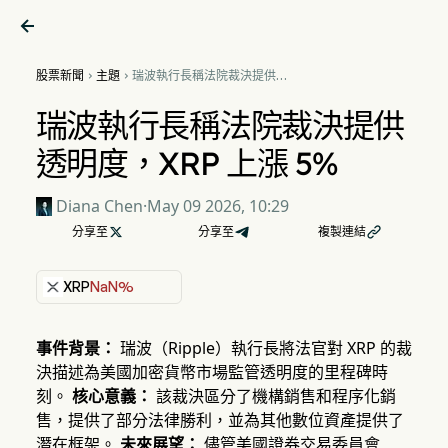

股票新聞
主題
瑞波執行長稱法院裁決提供透


明度，XRP 上漲 5%
瑞波執行長稱法院裁決提供
透明度，XRP 上漲 5%
Diana Chen
·
May 09 2026, 10:29
分享至

分享至
複製連結

XRP
NaN%
事件背景：
瑞波（Ripple）執行長將法官對 XRP 的裁
決描述為美國加密貨幣市場監管透明度的里程碑時
刻。
核心意義：
該裁決區分了機構銷售和程序化銷
售，提供了部分法律勝利，並為其他數位資產提供了
潛在框架。
未來展望：
儘管美國證券交易委員會