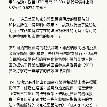
事件推動，截至 UTC 時間 20:30，該代幣價格上漲
5.3% 至 0.6234 美元。
(P2) 「這是美國加密貨幣監管透明度的關鍵時刻，」
加林豪斯在一份聲明中表示，「該裁決促進了監管透
明度，在凸顯持續存在的法律複雜性的同時，有可能
加速機構對加密貨幣的採用。」
(P3) 紐約南區法院的裁決認定，雖然瑞波向機構投資
者直接銷售 XRP 構成了未經註冊的證券發行，但其在
交易所向公眾進行的程序化銷售則不屬於此類。這一
區分提供了行業在面對美國證券交易委員會（SEC）
廣泛打擊時一直尋求的微妙法律先例。
(P4) 該決定為其他山寨加密貨幣避免被貼上證券標籤
提供了一條潛在路徑，並可能透過提供一個更清晰
（儘管不完整）的法律框架，鼓勵更廣泛的機構投
資。業界目前正關注這一先例將如何影響未來的立
法，例如擬議的《克拉里蒂法案》（CLARITY Act），