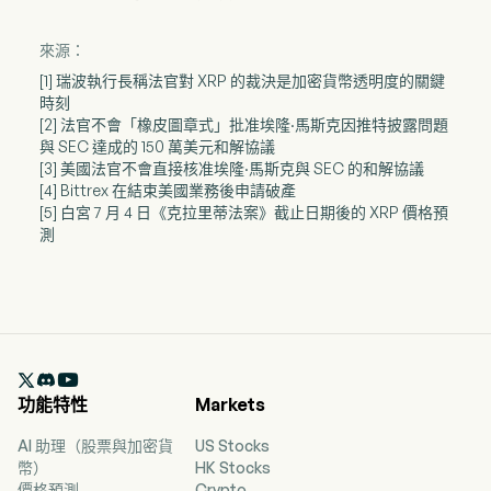
來源：
[1] 瑞波執行長稱法官對 XRP 的裁決是加密貨幣透明度的關鍵
時刻
[2] 法官不會「橡皮圖章式」批准埃隆·馬斯克因推特披露問題
與 SEC 達成的 150 萬美元和解協議
[3] 美國法官不會直接核准埃隆·馬斯克與 SEC 的和解協議
[4] Bittrex 在結束美國業務後申請破產
[5] 白宮 7 月 4 日《克拉里蒂法案》截止日期後的 XRP 價格預
測

功能特性
Markets
AI 助理（股票與加密貨
US Stocks
幣）
HK Stocks
價格預測
Crypto