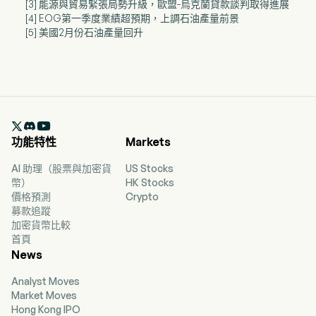
[3] 能源與貿易緊張局勢升級，歐盟-烏克蘭貸款談判取得進展
[4] EOG第一季度業績超預期，上調石油產量前景
[5] 美國2月份石油產量回升

功能特性
Markets
AI 助理（股票與加密貨
US Stocks
幣）
HK Stocks
價格預測
Crypto
募款追蹤
加密貨幣比較
首頁
News
Analyst Moves
Market Moves
Hong Kong IPO