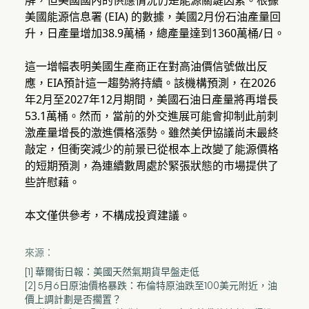
解，但美國國內的供應情況仍是能源關鍵因素。根據
美國能源信息署 (EIA) 的數據，美國2月份石油產量回
升，日產量增加38.9萬桶，總產量達到1360萬桶/日。
這一增幅表明美國生產商正在對高油價信號做出反
應，EIA預計這一趨勢將持續。該機構預測，在2026
年2月至2027年12月期間，美國石油日產量將再增長
53.1萬桶。然而，當前的外交進展可能會抑制此前刺
激產量增長的激進價格漲勢。雖然美伊協議尚未最終
敲定，但衝突減少的前景已從根本上改變了能源價格
的短期預測，為連續數周處於緊張狀態的市場提供了
些許慰藉。
本文僅供參考，不構成投資建議。
來源：
[1] 華爾街日報：美國天然氣期貨早盤走低
[2] 5月6日原油價格暴跌：布倫特原油跌至100美元附近，油
價上調計劃是否擱置？