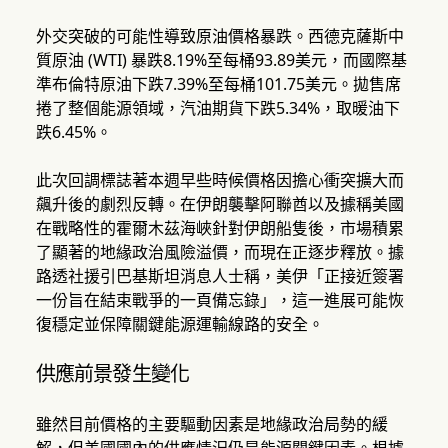
外交突破的可能性導致原油價格暴跌。西德克薩斯中
質原油 (WTI) 暴跌8.19%至每桶93.89美元，而國際基
準布倫特原油下跌7.39%至每桶101.75美元。拋售席
捲了整個能源領域，汽油期貨下跌5.34%，取暖油下
跌6.45%。
此次回調標誌著本週早些時候價格因擔心衝突擴大而
飆升後的劇烈反轉。在伊朗襲擊阿聯酋以及據稱美國
在戰略性的霍爾木茲海峽針對伊朗船隻後，市場積累
了顯著的地緣政治風險溢價，而現在正逐步釋放。據
路透社援引巴基斯坦消息人士稱，美伊「正接近簽署
一份旨在結束戰爭的一頁備忘錄」，這一進展可能恢
復穩定並保障關鍵能源運輸線路的安全。
供應前景發生變化
雖然目前價格的主要驅動因素是地緣政治局勢的緩