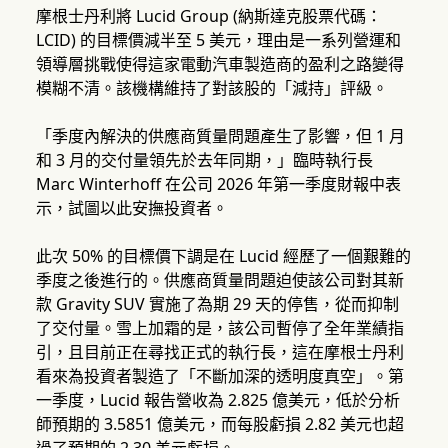
摩根士丹利將 Lucid Group (納斯達克股票代碼：
LCID) 的目標價減半至 5 美元，理由是一系列營運和
領導層挑戰使得這家電動汽車製造商的盈利之路變得
模糊不清。該機構維持了對該股的「減持」評級。
「季度內解決的供應商質量問題產生了影響，但 1 月
和 3 月的交付量領先於去年同期，」臨時執行長
Marc Winterhoff 在公司 2026 年第一季度財報中表
示，試圖以此安撫投資者。
此次 50% 的目標價下調是在 Lucid 經歷了一個艱難的
季度之後進行的。供應商質量問題迫使該公司對其新
款 Gravity SUV 實施了為期 29 天的停售，從而抑制
了交付量。雪上加霜的是，該公司暫停了全年業績指
引，且目前正在尋找正式的執行長，這在摩根士丹利
看來為投資者製造了「不斷加深的透明度真空」。第
一季度，Lucid 報告營收為 2.825 億美元，低於分析
師預期的 3.5851 億美元，而每股虧損 2.82 美元也超