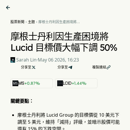

股票新聞
主題
摩根士丹利因生產困境將


Lucid 目標價大幅下調 50%
摩根士丹利因生產困境將
Lucid 目標價大幅下調 50%
Sarah Lin
·
May 06 2026, 16:23
分享至

分享至
複製連結

MS
+0.87%
LCID
+1.44%
關鍵要點：
摩根士丹利將 Lucid Group 的目標價從 10 美元下
調至 5 美元，維持「減持」評級，並暗示股價可能
還有 15% 的下跌空間。