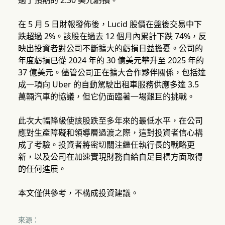
過了預期的 2.30 美元虧損。
在 5 月 5 日財報發佈後，Lucid 股價在盤後交易中下
跌超過 2%。該股在過去 12 個月內累計下跌 74%，反
映出投資者對公司不斷擴大的虧損日益擔憂。公司的
年度虧損已從 2024 年的 30 億美元攀升至 2025 年的
37 億美元。儘管公司正在擴大合作夥伴關係，包括達
成一項向 Uber 的自動駕駛出租車服務供應多達 3.5
萬輛汽車的協議，但它仍面臨著一場艱巨的挑戰。
此次大幅降級使該股跌至多年來的最低水平，在公司
應對生產障礙和領導層過渡之際，這對投資者信心構
成了考驗。投資者將密切關注繼任執行長的戰略更
新，以及公司在加速實現財務自給自足目標方面取得
的任何進展。
本文僅供參考，不構成投資建議。
來源：