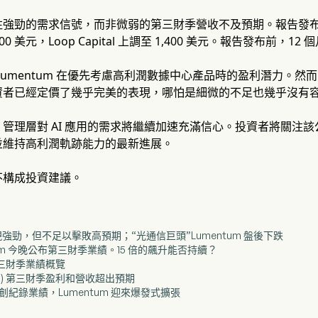
注強勁的需求信號，而非微弱的第三財季營收不及預期。報告發
00 美元，Loop Capital 上調至 1,400 美元。報告發布前，12
Lumentum 在優先考慮高利潤數據中心產品時的盈利潛力。然而
資者已經定價了幾乎完美的表現，哪怕是細微的不足也幾乎沒有
管理層對 AI 應用的需求將繼續加速充滿信心。投資者將關注
並維持高利潤軌跡能力的最新進展。
不構成投資建議。
表現強勁，但不足以擊敗高預期；“光通信巨頭”Lumentum 盤後下跌
ntum 今晚公布第三財季業績。15 倍的飆升能否持續？
：第三財季業績概覽
(LITE) 第三財季盈利和營收超出預期
求推動創紀錄業績，Lumentum 迎來爆發式擴張