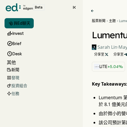

Beta

股票新聞
主題
Lum



與Ed聊天
前景
Lumen

Invest

Brief
Sarah Lin
·
May

Desk
分享至

分享至
其他
LITE
+5.04%
新聞

發現

Key Takeaways
投資組合

任務
Lumentum
於 8.1 億美
由於微小的營
該公司預計第四