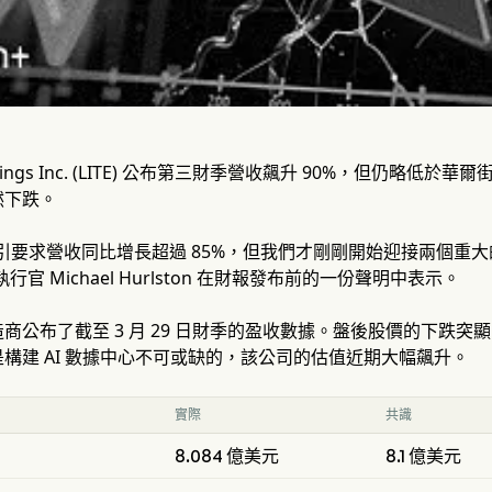
oldings Inc. (LITE) 公布第三財季營收飆升 90%，但仍
然下跌。
引要求營收同比增長超過 85%，但我們才剛剛開始迎接兩個重大的機
席執行官 Michael Hurlston 在財報發布前的一份聲明中表示。
公布了截至 3 月 29 日財季的盈收數據。盤後股價的下跌突顯了
構建 AI 數據中心不可或缺的，該公司的估值近期大幅飆升。
實際
共識
8.084 億美元
8.1 億美元