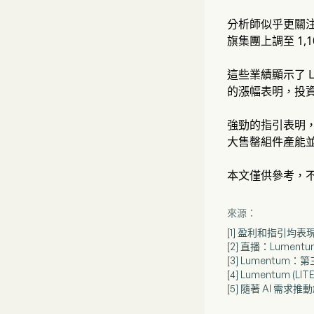
分析師似乎更關
旗集團上調至 1,1
這些業績顯示了 
的漲幅表明，投
強勁的指引表明，
大售罄組件產能
本文僅供參考，
來源：
[1] 盈利和指引均
[2] 直播：Lume
[3] Lumentum
[4] Lumentum 
[5] 隨著 AI 需