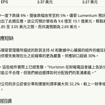
EPS
2.37 美元
2.27 美元
一度下跌達 6%，隨後跌幅收窄至約 5%。儘管 Lumentum
了此類反應。該公司預計營收為 9.6 億至 10.1 億美元，輕鬆超
85 至 3.05 美元之間，而共識預期為 2.69 美元。
供應短缺
是管理層所描述的對其支持 AI 和數據中心擴展的組件的瘋狂搶購。
供需失衡現在比之前報導的更為嚴重，供應缺口超過 30%。
，這些組件實際上已經售罄，”Hurlston 在財報電話會議上告
可能公平合理，但我們被迫選擇如何分配我們的泵浦產能。”
公司的非公認會計準則運營利潤率擴大到 32.2%，較上一財季增
點。
期回調