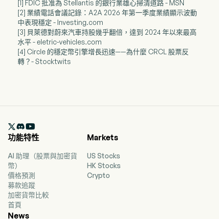
[1] FDIC 批准為 Stellantis 的銀行業雄心掃清道路 - MSN
[2] 業績電話會議記錄：A2A 2026 年第一季度業績顯示波動
中表現穩定 - Investing.com
[3] 貝萊德對蔚來汽車持股幾乎翻倍，達到 2024 年以來最高
水平 - eletric-vehicles.com
[4] Circle 的穩定幣引擎增長迅速——為什麼 CRCL 股票反
轉？- Stocktwits

功能特性
Markets
AI 助理（股票與加密貨
US Stocks
幣）
HK Stocks
價格預測
Crypto
募款追蹤
加密貨幣比較
首頁
News