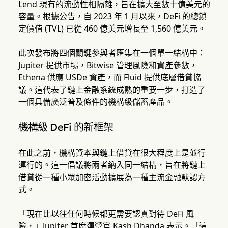
Lend 現有的流動性相隔離，旨在擴大至數十億美元的
容量。根據公告，自 2023 年 1 月以來，DeFi 的總鎖
定價值 (TVL) 已從 460 億美元增長至 1,560 億美元。
此次發布將四個關鍵參與者匯集在一個單一結構中：
Jupiter 提供市場，Bitwise 管理風險和資產參數，
Ethena 供應 USDe 資產，而 Fluid 提供底層借貸協
議。這代表了鏈上金融系統成熟的重要一步，打造了
一個具備廣泛普及條件的機構級儲蓄產品。
機構級 DeFi 的新框架
在此之前，機構資本與鏈上借貸在很大程度上是並行
運行的。這一倡議將兩者納入同一結構，旨在將鏈上
借貸從一種小眾加密活動擴展為一種主流金融默認方
式。
「現在比以往任何時候都更需要認真對待 DeFi 風
險，」Jupiter 首席運營官 Kash Dhanda 表示。「這