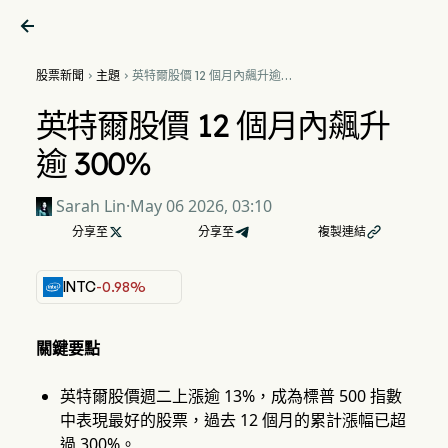

股票新聞
主題
英特爾股價 12 個月內飆升逾


300%
英特爾股價 12 個月內飆升
逾 300%
Sarah Lin
·
May 06 2026, 03:10
分享至

分享至
複製連結

INTC
-0.98%
關鍵要點
英特爾股價週二上漲逾 13%，成為標普 500 指數
中表現最好的股票，過去 12 個月的累計漲幅已超
過 300%。