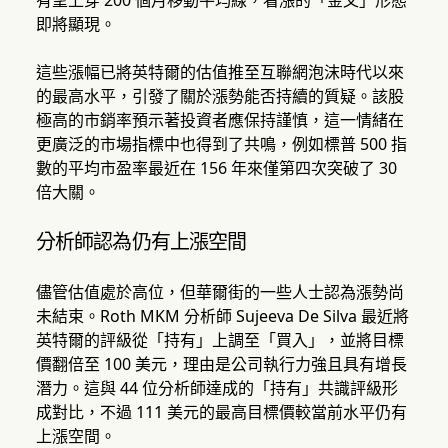
有望上穿 200 個月移動平均線，看漲的「金叉」形態
即將顯現。
這些漲幅已將英特爾的估值推至互聯網泡沫時代以來
的最高水平，引發了關於漲勢能否持續的質疑。該股
極高的市銷率預示著投資者應保持謹慎，這一情緒在
更廣泛的市場指標中也得到了共鳴，例如標普 500 指
數的平均市盈率最近在 156 年來僅第四次突破了 30
倍大關。
分析師認為仍有上漲空間
儘管估值處於高位，但華爾街的一些人士認為漲勢尚
未結束。Roth MKM 分析師 Sujeeva De Silva 最近將
英特爾的評級從「持有」上調至「買入」，並將目標
價翻倍至 100 美元，理由是公司執行力強且具有增長
潛力。這與 44 位分析師達成的「持有」共識評級形
成對比，不過 111 美元的最高目標價較當前水平仍有
上漲空間。