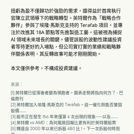
扭虧為盈不僅歸功於強勁的需求，還得益於首席執行
官陳立武領導下的戰略轉型。英特爾作為「戰略合作
夥伴」參與了埃隆·馬斯克支持的 Terafab 項目，並專
注於改進其 18A 節點等先進製造工藝，這被視為捕捉
AI 領域未來增長的關鍵。儘管該股的波動性建議投資
者等待更好的入場點，但公司實打實的業績和戰略夥
伴關係表明，其反轉故事可能才剛剛開始。
本文僅供參考，不構成投資建議。
來源：
[1] 英特爾已從落後者變為領跑者。圖表走勢將指向何方？ - 巴
倫周刊
[2] 英特爾加入埃隆·馬斯克的 Terafab。這一催化劑能否鞏固
股價……
[3] 股市正在發生 156 年來僅第 4 次出現的現象——以及……
[4] 英特爾 vs AMD：為何風險回報比更有利於英特爾股票
[5] 輝達自 2000 年以來已拆股 480 比 1。下一次拆股何時到