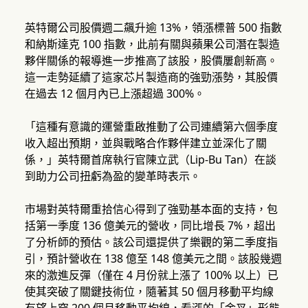
英特爾公司股價週二飆升逾 13%，領漲標普 500 指數
和納斯達克 100 指數，此前有關與蘋果公司潛在製造
夥伴關係的報導進一步推高了該股，股價屢創新高。
這一走勢延續了這家芯片製造商的強勁漲勢，其股價
在過去 12 個月內已上漲超過 300%。
「這種有意識的運營重啟推動了公司連續第六個季度
收入超出預期，並與戰略合作夥伴建立並深化了關
係，」英特爾首席執行官陳立武（Lip-Bu Tan）在談
到助力公司扭虧為盈的變革時表示。
市場對英特爾重拾信心得到了強勁基本面的支持，包
括第一季度 136 億美元的營收，同比增長 7%，超出
了分析師的預估。該公司還提供了樂觀的第二季度指
引，預計營收在 138 億至 148 億美元之間。該股幾週
來的激進反彈（僅在 4 月份就上漲了 100% 以上）已
使其突破了關鍵技術位，隨著其 50 個月移動平均線