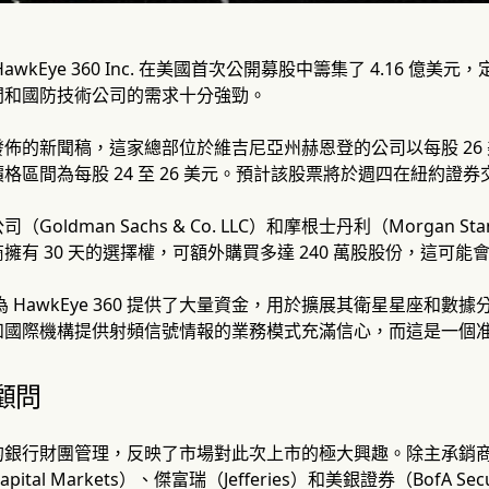
awkEye 360 Inc. 在美國首次公開募股中籌集了 4.16 
間和國防技術公司的需求十分強勁。
佈的新聞稿，這家總部位於維吉尼亞州赫恩登的公司以每股 26 美元
格區間為每股 24 至 26 美元。預計該股票將於週四在紐約證券
Goldman Sachs & Co. LLC）和摩根士丹利（Morgan
擁有 30 天的選擇權，可額外購買多達 240 萬股股份，這可
 為 HawkEye 360 提供了大量資金，用於擴展其衛星星座
和國際機構提供射頻信號情報的業務模式充滿信心，而這是一個
顧問
的銀行財團管理，反映了市場對此次上市的極大興趣。除主承銷
pital Markets）、傑富瑞（Jefferies）和美銀證券（BofA 