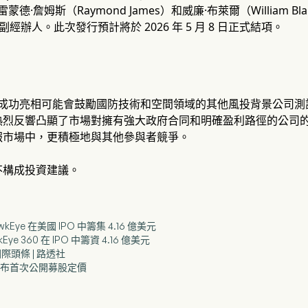
雷蒙德·詹姆斯（Raymond James）和威廉·布萊爾（William B
擔任副經辦人。此次發行預計將於 2026 年 5 月 8 日正式結項。
360 的成功亮相可能會鼓勵國防技術和空間領域的其他風投背景公司測
熱烈反響凸顯了市場對擁有強大政府合同和明確盈利路徑的公司
報市場中，更積極地與其他參與者競爭。
不構成投資建議。
wkEye 在美國 IPO 中籌集 4.16 億美元
Eye 360 在 IPO 中籌資 4.16 億美元
國際頭條 | 路透社
360 宣布首次公開募股定價