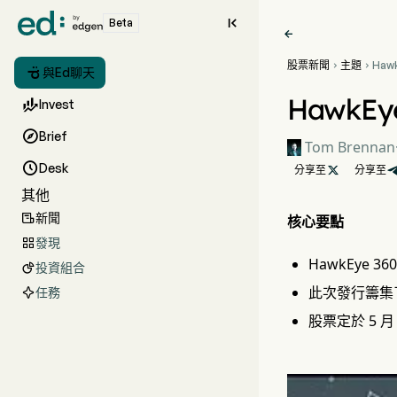

Beta

股票新聞
主題
Haw



與Ed聊天
4.
端
HawkE

Invest

Brief
Tom Brennan

Desk
分享至

分享至
其他
新聞

核心要點
發現

HawkEye 
投資組合

此次發行籌集
任務
股票定於 5 