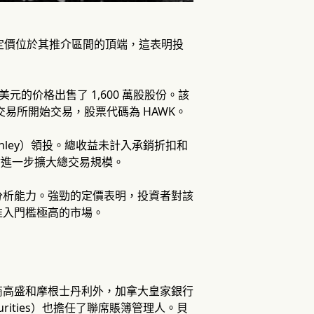
億美元，定價位於其推介區間的頂端，這表明投
的价格出售了 1,600 萬股股份。該
交易所開始交易，股票代碼為 HAWK。
 Stanley）領投。總收益未計入承銷折扣和
能會進一步擴大總交易規模。
和數據分析能力。強勁的定價表明，投資者對該
准入門檻極高的市場。
商高盛和摩根士丹利外，加拿大皇家銀行
Securities）也擔任了聯席賬簿管理人。貝