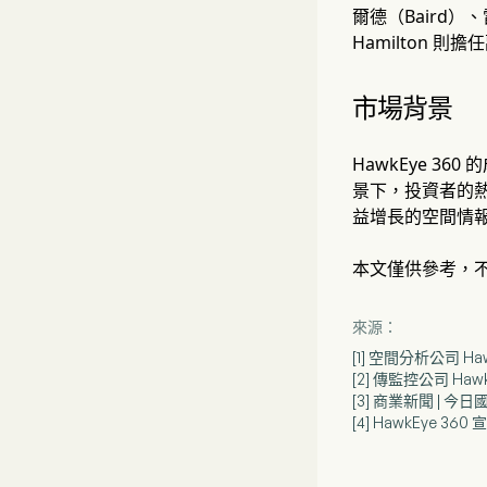
爾德（Baird）、
Hamilton 則
市場背景
HawkEye 
景下，投資者的
益增長的空間情
本文僅供參考，
來源：
[1] 空間分析公司 Ha
[2] 傳監控公司 Hawk
[3] 商業新聞 | 今日
[4] HawkEye 