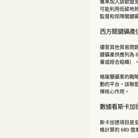
獲準加入該歐盟
可能利用低碳地熱
監督和保障關鍵
西方關鍵礦產
儘管其他貿易問題
鍵礦產供應列為 
署或經合組織）
格陵蘭礦業的戰略
動的平台。該聯
揮核心作用。
數據看斯卡加
斯卡加德項目是全
格計算的 680