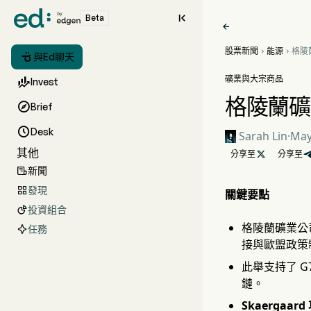

Beta

股票新聞
能源
格陵



與Ed聊天
鍵礦
礦業與大宗商品

Invest
格陵蘭礦

Brief

Desk
Sarah Lin
·
May
其他
分享至

分享至
新聞

發現

關鍵要點
投資組合

格陵蘭礦業公司
任務
接與歐盟政策
此舉支持了 
鏈。
Skaergaar