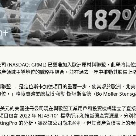
司 (NASDAQ: GRML) 已獲准加入歐洲原材料聯盟，此舉
產領域主導地位的戰略相結合，並在過去一年中推動其股價上漲了
料聯盟……是定位斯卡加德項目的重要一步，使其處於歐洲、北美
，」格陵蘭礦業總裁博·穆勒·斯坦斯高德（Bo Møller Stens
0 萬美元的美國註冊公司現在與歐盟工業用戶和投資機構建立了
d）項目包含 2022 年 NI 43-101 標準所示和推斷礦產資源量，分別
estingPro 的分析，雖然該公司尚未盈利，但其資產負債表上的