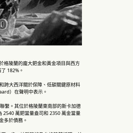
將其位於格陵蘭的龐大鈀金和黃金項目與西方
 182%。
和跨大西洋關於保障、低碳關鍵原材料
gaard）在聲明中表示。
直接聯繫。其位於格陵蘭東南部的斯卡加德
為 2540 萬鈀當量盎司和 2350 萬金當量
現金多於債務。