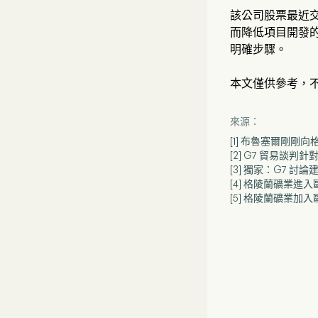
該公司股票最近交
而降低項目開發
明確步驟。
本文僅供參考，
來源：
[1] 布魯塞爾剛
[2] G7 貿易談
[3] 獨家：G7 
[4] 格陵蘭礦業進入歐
[5] 格陵蘭礦業加入歐