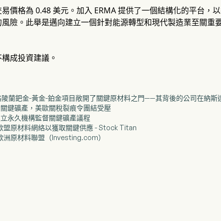
易價格為 0.48 美元。加入 ERMA 提供了一個結構化的平台
的風險。此舉是邁向建立一個針對能源轉型和現代製造業至關重
不構成投資建議。
剛向格陵蘭鈀金-黃金-鉑金項目敞開了關鍵原材料之門——其背後的公司在納斯
判針對關鍵礦產，美歐關稅裂痕令團結受壓
討論建立永久機構監督關鍵礦產議程
盟原材料網絡以獲取關鍵供應 - Stock Titan
洲原材料聯盟（Investing.com）