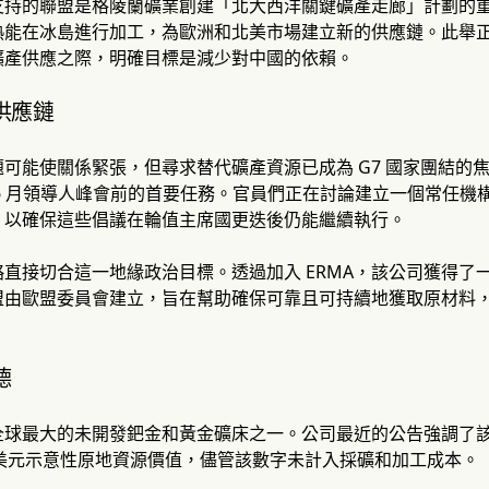
支持的聯盟是格陵蘭礦業創建「北大西洋關鍵礦產走廊」計劃的
能在冰島進行加工，為歐洲和北美市場建立新的供應鏈。此舉正值
礦產供應之際，明確目標是減少對中國的依賴。
供應鏈
可能使關係緊張，但尋求替代礦產資源已成為 G7 國家團結的焦
6 月領導人峰會前的首要任務。官員們正在討論建立一個常任機
，以確保這些倡議在輪值主席國更迭後仍能繼續執行。
直接切合這一地緣政治目標。透過加入 ERMA，該公司獲得了
盟由歐盟委員會建立，旨在幫助確保可靠且可持續地獲取原材料
德
球最大的未開發鈀金和黃金礦床之一。公司最近的公告強調了該項目的
 億美元示意性原地資源價值，儘管該數字未計入採礦和加工成本。