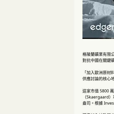
格陵蘭礦業有限公
對抗中國在關鍵礦
「加入歐洲原材
供應討論的核心地位
這家市值 580
（Skaergaar
盎司。根據 Inv