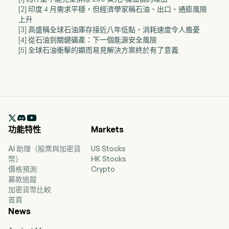
[2] 印度 4 月需求平穩，但經濟學家稱石油、出口、通膨風險
上升
[3] 高盛稱全球石油庫存接近八年低點，消耗速度令人擔憂
[4] 從石油到關鍵礦產：下一個能源安全風險
[5] 全球石油衝擊的顯而易見解決方案終於有了意義

功能特性
Markets
AI 助理（股票與加密貨
US Stocks
幣）
HK Stocks
價格預測
Crypto
募款追蹤
加密貨幣比較
首頁
News