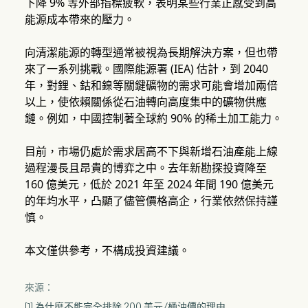
下降 9% 等外部指標疲軟，表明某些行業正感受到高
能源成本帶來的壓力。
向清潔能源的轉型通常被視為長期解決方案，但也帶
來了一系列挑戰。國際能源署 (IEA) 估計，到 2040
年，對鋰、鈷和鎳等關鍵礦物的需求可能會增加兩倍
以上，使依賴關係從石油轉向高度集中的礦物供應
鏈。例如，中國控制著全球約 90% 的稀土加工能力。
目前，市場仍處於需求居高不下與新增石油產能上線
過程漫長且昂貴的博弈之中。去年新勘探投資降至
160 億美元，低於 2021 年至 2024 年間 190 億美元
的年均水平，凸顯了儘管價格高企，行業依然保持謹
慎。
本文僅供參考，不構成投資建議。
來源：
[1] 為什麼不能完全排除 200 美元/桶油價的理由