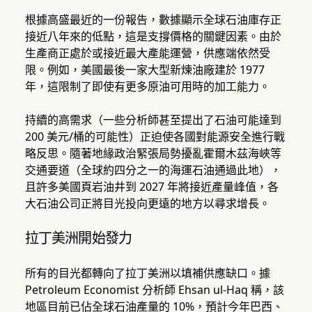
根據高盛最近的一份報告，數據顯示全球石油庫存正
接近八年來的低點，這是支撐價格的關鍵因素。由於
生產商正處於或接近最大產能運營，供應端依然受
限。例如，美國最後一家大型新煉油廠建於 1977
年，這限制了即使有更多原油可用時的加工能力。
持續的高需求（一些分析師甚至提出了石油可能達到
200 美元/桶的可能性）正迫使各國對能源安全進行戰
略反思。隨著地緣政治緊張局勢擾亂霍爾木茲海峽等
交通要道（全球約四分之一的海運石油通過此地），
且許多美國頁岩油井到 2027 年將接近產量峰值，各
大石油公司正將目光投向更遠的地方以尋求增長。
拉丁美洲開始發力
所有的目光都轉向了拉丁美洲以填補供應缺口。據
Petroleum Economist 分析師 Ehsan ul-Haq 稱，該
地區目前已佔全球石油產量的 10%，預計今年巴西、