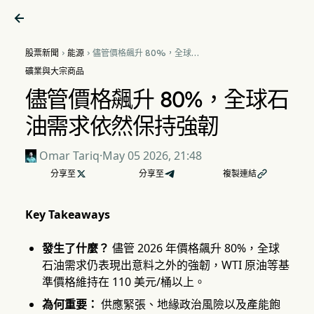

股票新聞
能源
儘管價格飆升 80%，全球石


油需求依然保持強韌
礦業與大宗商品
儘管價格飆升 80%，全球石
油需求依然保持強韌
Omar Tariq
·
May 05 2026, 21:48
分享至

分享至
複製連結

Key Takeaways
發生了什麼？
儘管 2026 年價格飆升 80%，全球
石油需求仍表現出意料之外的強韌，WTI 原油等基
準價格維持在 110 美元/桶以上。
為何重要：
供應緊張、地緣政治風險以及產能飽