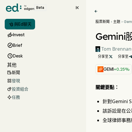

Beta

股票新聞
主題
Gem



與Ed聊天
投資
Gemi

Invest

Brief
Tom Brennan

Desk
分享至

分享至
其他
GEMI
+0.25%
新聞

發現

關鍵要點：
投資組合

任務
針對Gemini 
該訴訟是在公
全球律師事務所