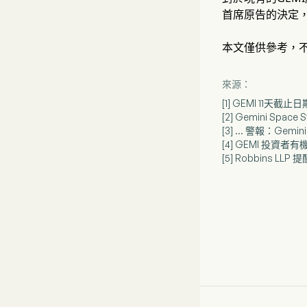
首席原告的決定
本文僅供參考，
來源：
[1] GEMI 11天
[2] Gemini Spa
[3] ... 警報：Gem
[4] GEMI 投資者有機會
[5] Robbins LL