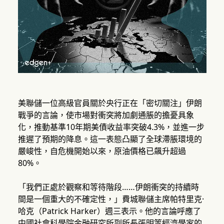
美聯儲一位高級官員關於央行正在「密切關注」伊朗
戰爭的言論，使市場對衝突將加劇通脹的擔憂具象
化，推動基準10年期美債收益率突破4.3%，並進一步
推遲了預期的降息。這一表態凸顯了全球滯脹環境的
嚴峻性，自危機開始以來，原油價格已飆升超過
80%。
「我們正處於觀察和等待階段……伊朗衝突的持續時
間是一個重大的不確定性，」費城聯儲主席帕特里克·
哈克（Patrick Harker）週三表示。他的言論呼應了
中國社會科學院金融研究所副所長張明等經濟學家的