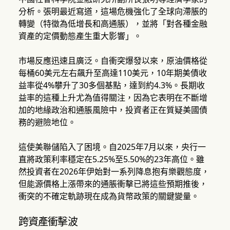
分析。張明最近寫道，這場危機強化了全球向滯脹的
轉變（特徵為低增長和高通脹），並將「對各種金融
資產的定價動態產生重大影響」。
市場反應迅速且廣泛。自衝突爆發以來，原油價格從
每桶60美元左右飆升至高達110美元，10年期美債收
益率從4%攀升了30多個基點，達到約4.3%。長期收
益率的這種上升尤為值得關注，因為它表明在不斷增
加的地緣政治和通脹風險中，投資者正在質疑美國債
務的避險地位。
這使美聯儲陷入了困境。自2025年7月以來，央行一
直將政策利率穩定在5.25%至5.50%的23年高位。雖
然投資者在2026年伊始對一系列降息抱有樂觀態度，
但能源價格上漲帶來的通脹衝擊已將這些預期推後，
衝突的不確定軌跡現在成為貨幣政策的關鍵變量。
跨資產衝擊波