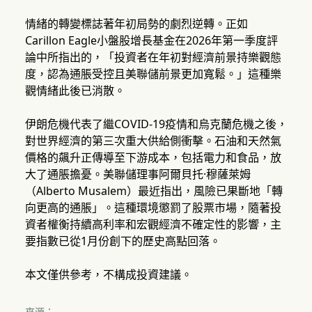
情緒的轉變標誌著年初局勢的劇烈逆轉。正如
Carillon Eagle小盤股增長基金在2026年第一季度評
論中所指出的，「投資者在年初對經濟前景持樂觀態
度，認為通脹受控且美聯儲前景更加寬鬆。」這種樂
觀情緒此後已消散。
伊朗危機代表了繼COVID-19疫情和烏克蘭危機之後，
對世界經濟的第三次重大供給側衝擊。石油和天然氣
價格的飆升正傳導至下游成本，包括電力和食品，放
大了通脹擔憂。美聯儲理事阿爾貝托·穆薩萊姆
（Alberto Musalem）最近指出，風險已果斷地「轉
向更高的通脹」。這種環境懲罰了股票市場，隨著投
資者權衡持續高利率和宏觀經濟不確定性的影響，主
要指數已從1月份創下的歷史高點回落。
本文僅供參考，不構成投資建議。
來源：