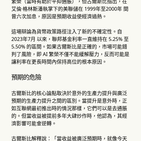
繁榮（當時有助於平抑通脹），但古爾斯比指出，在
艾倫·格林斯潘執掌下的美聯儲在 1999年至2000年 間
曾六次加息，原因是預期收益使經濟過熱。
這場辯論為貨幣政策路徑注入了新的不確定性。自
2023年7月 以來，聯邦基金利率一直維持在 5.25% 至
5.50% 的區間。如果古爾斯比是正確的，市場可能錯
判了風險，即 AI 繁榮不僅不能緩解壓力，反而可能是
讓利率在更長時間內保持高位的根本原因。
預期的危險
古爾斯比的核心論點取決於意外的生產力提升與廣泛
預期的生產力提升之間的區別。當提升是意外時，正
如互聯網最初推出時的情況那樣，它們可以是去通脹
的。但當收益被提前多年大肆炒作時，他認為，其經
濟影響可能會逆轉。
古爾斯比解釋說：「當收益被廣泛預期時，就像今天