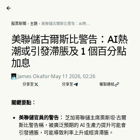

股票新聞
主題
美聯儲古爾斯比警告：AI熱潮


或引發滯脹及 1 個百分點加息
美聯儲古爾斯比警告：AI熱
潮或引發滯脹及 1 個百分點
加息
James Okafor
·
May 11 2026, 02:26
分享至

分享至
複製連結

關鍵要點：
美聯儲官員的警告：
芝加哥聯儲主席奧斯坦·古爾
斯比警告稱，被廣泛預期的 AI 生產力提升可能會
引發通脹，可能導致利率上升或經濟滯脹。