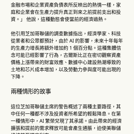
金融市場和企業資產負債表所反映出的熱情一樣，家
庭和企業會在生產力提升真正到來之前提前支出和投
資。」 他說，這種動態會使當前的經濟過熱。
他引用芝加哥聯儲的調查數據指出，經濟學家、科技
從業者和公眾都預計，由於 AI 的影響，未來十年每年
的生產力增長將額外增加約 1 個百分點。這種集體信
念可能已經影響了行為，古爾斯比正在密切觀察資產
價格上漲帶來的財富效應、數據中心建設熱潮導致的
土地和芯片成本增加，以及勞動力參與度可能出現的
下降。
兩種情形的故事
這位芝加哥聯儲主席的警告概述了兩種主要路徑，其
中任何一種都不涉及投資者所希望的輕鬆降息。在第
一種情形中，AI 繁榮兌現了其承諾。由此帶來的經濟
擴張和提前的需求釋放可能會產生通脹，迫使美聯儲