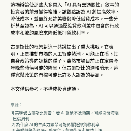
這場辯論使那些大多買入「AI 具有去通脹性」敘事的
投資者的前景變得複雜。該觀點認為 AI 將提高效率、
降低成本，並最終允許美聯儲降低借貸成本。一些分
析甚至認為，AI 可以通過壓縮貸款利差中包含的行政
成本和違約風險來降低抵押貸款利率。
古爾斯比的框架對這一共識提出了重大挑戰。它表
明，正是推動市場的人工智能熱潮，可能正在播下其
自身政策導向調整的種子。雖然市場目前正在定價今
年晚些時候可能的降息，但古爾斯比的邏輯暗示，這
種寬鬆政策的門檻可能比許多人認為的要高。
本文僅供參考，不構成投資建議。
來源：
[1] 美聯儲古爾斯比警告：若 AI 繁榮不及預期，可能引發滯脹
- 巴倫周刊
[2] 為什麼 AI 的生產力繁榮可能影響抵押貸款利率
[3] 美聯儲警告通脹可能惡化，華爾街股市依然上漲