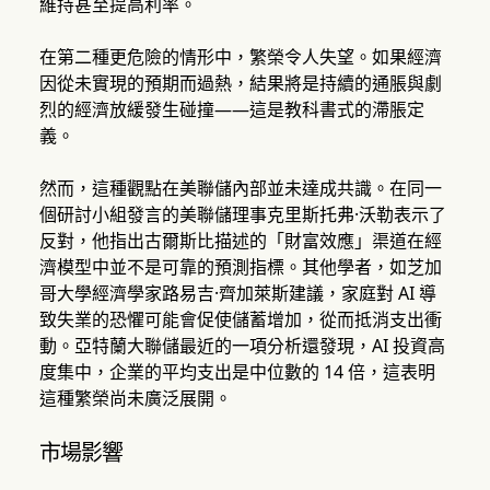
維持甚至提高利率。
在第二種更危險的情形中，繁榮令人失望。如果經濟
因從未實現的預期而過熱，結果將是持續的通脹與劇
烈的經濟放緩發生碰撞——這是教科書式的滯脹定
義。
然而，這種觀點在美聯儲內部並未達成共識。在同一
個研討小組發言的美聯儲理事克里斯托弗·沃勒表示了
反對，他指出古爾斯比描述的「財富效應」渠道在經
濟模型中並不是可靠的預測指標。其他學者，如芝加
哥大學經濟學家路易吉·齊加萊斯建議，家庭對 AI 導
致失業的恐懼可能會促使儲蓄增加，從而抵消支出衝
動。亞特蘭大聯儲最近的一項分析還發現，AI 投資高
度集中，企業的平均支出是中位數的 14 倍，這表明
這種繁榮尚未廣泛展開。
市場影響