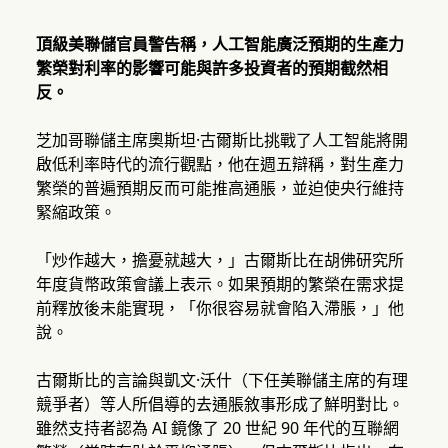
頂級美聯儲官員警告稱，人工智能廣泛預期的生產力
繁榮對利率的影響可能與許多投資者的預期截然相
反。
芝加哥聯儲主席奧斯坦·古爾斯比挑戰了人工智能將開
啟低利率時代的流行觀點，他在週五辯稱，對生產力
繁榮的普遍預期反而可能推高通脹，並迫使央行維持
緊縮政策。
「炒作越大，擔憂就越大，」古爾斯比在胡佛研究所
年度貨幣政策會議上表示。如果預期的繁榮在需求提
前釋放後未能實現，「你很容易就會陷入滯脹，」他
說。
古爾斯比的言論與凱文·沃什（下任美聯儲主席的有理
競爭者）等人所倡導的去通脹敘事形成了鮮明對比。
雖然支持者認為 AI 鏡像了 20 世紀 90 年代的互聯網