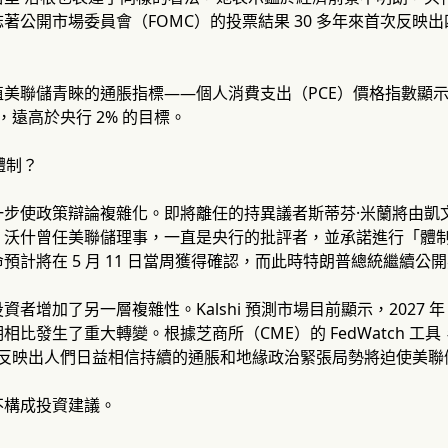
著公開市場委員會（FOMC）的投票結果 30 多年來首次反映
美聯儲青睞的通脹指標——個人消費支出（PCE）價格指數顯示，3
8%，遠高於央行 2% 的目標。
體制？
步使政策辯論複雜化。即將離任的持異議者斯蒂芬·米蘭將由凱文
。沃什曾任美聯儲理事，一直是央行的批評者，並承諾進行「體
預計將在 5 月 11 日當周獲得確認，而此時特朗普總統繼續公開
者增加了另一層複雜性。Kalshi 預測市場目前顯示，2027 年
相比發生了重大轉變。根據芝商所（CME）的 FedWatch 
期，反映出人們日益相信持續的通脹和地緣政治緊張局勢將迫使美
不構成投資建議。