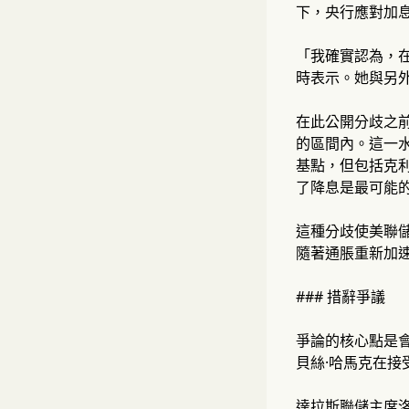
下，央行應對加
「我確實認為，在
時表示。她與另
在此公開分歧之前，
的區間內。這一水
基點，但包括克
了降息是最可能
這種分歧使美聯儲
隨著通脹重新加
### 措辭爭議
爭論的核心點是
貝絲·哈馬克在接
達拉斯聯儲主席