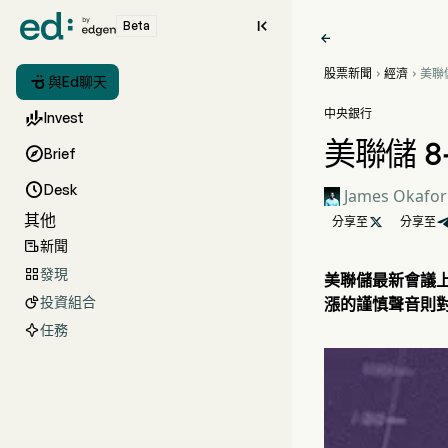

Beta

股票新聞
經濟
美聯



與Ed聊天
路徑
中央銀行

Invest
美聯儲 

Brief

Desk
James Okafor
其他
分享至

分享至
新聞

發現

美聯儲最新會議上
投資組合
漲的謹慎聲音則

任務