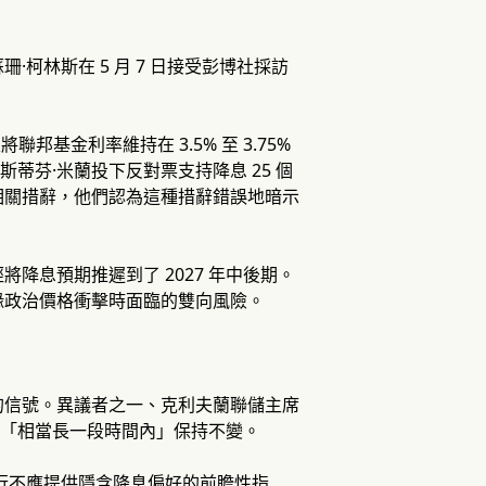
柯林斯在 5 月 7 日接受彭博社採訪
聯邦基金利率維持在 3.5% 至 3.75%
蒂芬·米蘭投下反對票支持降息 25 個
相關措辭，他們認為這種措辭錯誤地暗示
降息預期推遲到了 2027 年中後期。
緣政治價格衝擊時面臨的雙向風險。
的信號。異議者之一、克利夫蘭聯儲主席
在「相當長一段時間內」保持不變。
行不應提供隱含降息偏好的前瞻性指