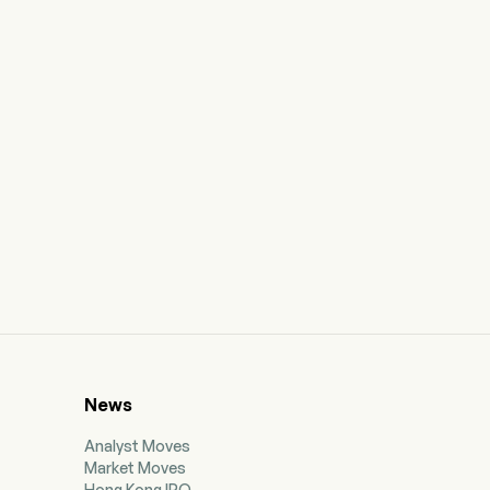
News
Analyst Moves
Market Moves
Hong Kong IPO