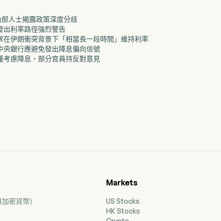
：內部人士揭露政策深度分歧
員發出利率路徑強烈警告
克尋求在伊朗衝突背景下「相當長一段時間」維持利率
表示中央銀行應避免發出降息偏向信號
暗示僅考慮降息，部分官員持反對意見
Markets
票與加密貨幣）
US Stocks
HK Stocks
Crypto