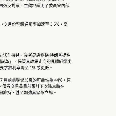
出四張反對票，生動地說明了委員會內部
 月份整體通脹率加速至 3.5%，高
·沃什接替，後者是唐納德·特朗普提名
制變革」，儘管其政策走向的具體細節尚
要求將利率降至 1% 或更低。
 7 月前美聯儲加息的可能性為 44%，這
工具，債券交易員目前預計下次降息將在
聯儲維持、甚至加強其緊縮立場。