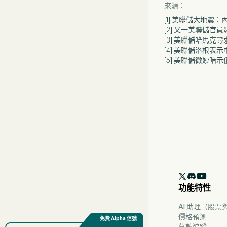
來源：
[1] 美聯儲大地震
[2] 又一美聯儲官
[3] 美聯儲哈馬
[4] 美聯儲洛根
[5] 美聯儲微妙

功能特性
AI 助理（股
價格預測
募款追蹤