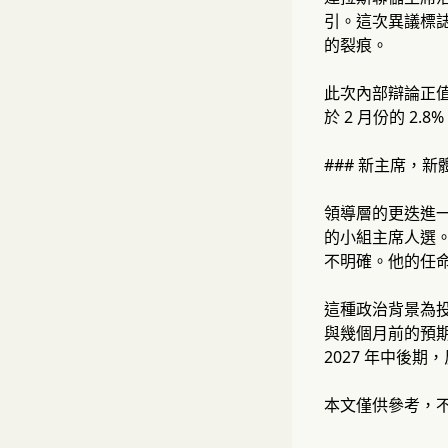
引。這次異議標誌
的裂痕。
此次內部辯論正值
於 2 月份的 2.
### 新主席，新
領導層的更迭進一
的小組主席人選
不明確。他的任命
這種政治背景為投資
與幾個月前的預期
2027 年中後
本文僅供參考，