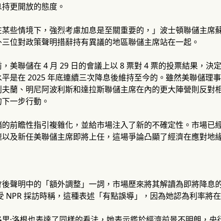
息持更開放的態度。
某些情境下，強烈考慮加息是至關重要的，」波士頓聯儲主席蘇珊·
外三位對政策聲明措辭持有異議的地區聯儲主席站在一起。
美聯儲在 4 月 29 日的會議上以 8 票對 4 票的投票結果，決定將
平是在 2025 年底連續三次降息後維持至今的。雖然美聯儲理事斯
利夫蘭、明尼阿波利斯和達拉斯聯儲主席在內的更大陣營則反對
的下一步行動。
的前瞻性指引複雜化，並給市場注入了新的不確定性。市場已經將
速以及新任美聯儲主席即將上任，這場爭論凸顯了經濟在應對地
會後聲明中的「額外調整」一詞，市場歷來將其解讀為即將降息
受 NPR 採訪時稱，這種表述「有點誤導」，因為她認為利率將
洛里·洛根也表達了同樣的看法，她表示鑑於經濟前景不明朗，央