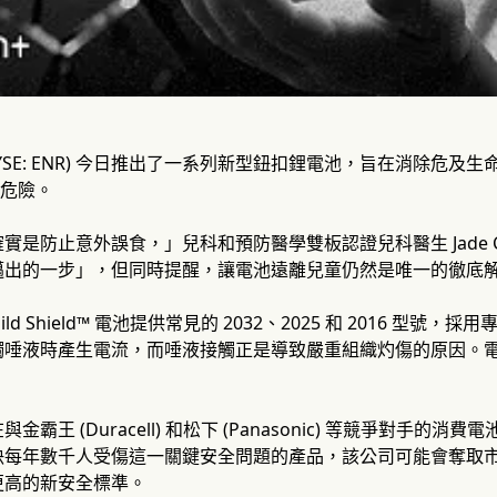
NYSE: ENR) 今日推出了一系列新型鈕扣鋰電池，旨在消除危
的危險。
實是防止意外誤食，」兒科和預防醫學雙板認證兒科醫生 Jade C
邁出的一步」，但同時提醒，讓電池遠離兒童仍然是唯一的徹底
e Child Shield™ 電池提供常見的 2032、2025 和 2016
觸唾液時產生電流，而唾液接觸正是導致嚴重組織灼傷的原因。
金霸王 (Duracell) 和松下 (Panasonic) 等競爭對手
每年數千人受傷這一關鍵安全問題的產品，該公司可能會奪取市場份額
更高的新安全標準。