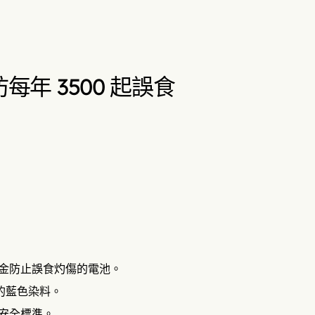
年 3500 起誤食
型鈦合金防止誤食灼傷的電池。
的藍色染料。
的安全標準。