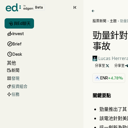

Beta

股票新聞
主題
勁量



與Ed聊天
池，
食事
勁量針對

Invest
事故

Brief

Desk
Lucas Herrer
其他
分享至

分享至
新聞

ENR
+4.78%
發現

投資組合

任務
關鍵要點
勁量推出了其 U
該電池針對美
這一創新為勁