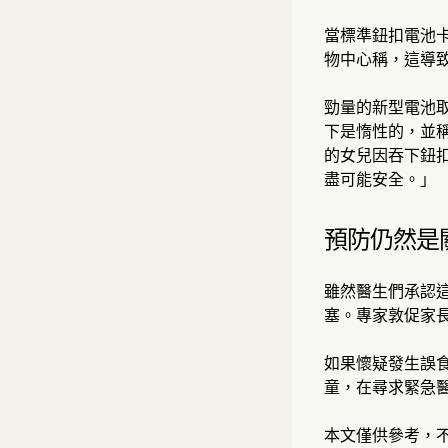
當標準鈕扣電池
物中心稱，這導致
勁量的新型電池取代
下是惰性的，並稱這
的女兒因吞下鈕扣
盡可能安全。」
預防仍然是
雖然醫生們承認
塞。專家敦促家
如果懷疑發生誤食
童，在尋求緊急
本文僅供參考，