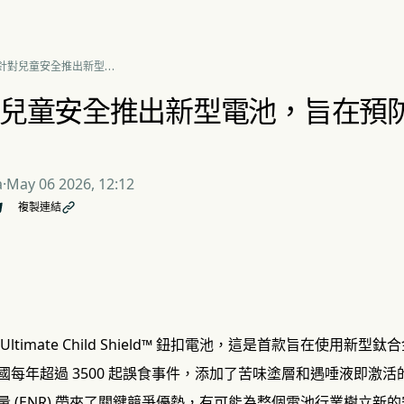
針對兒童安全推出新型電
旨在預防每年 3500 起誤
故
兒童安全推出新型電池，旨在預防每
a
·
May 06 2026, 12:12
複製連結

ltimate Child Shield™ 鈕扣電池，這是首款旨在使用新
國每年超過 3500 起誤食事件，添加了苦味塗層和遇唾液即激活
量 (ENR) 帶來了關鍵競爭優勢，有可能為整個電池行業樹立新