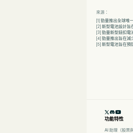
來源：
[1] 勁量推出全
[2] 新型電池設計
[3] 勁量新型鈕
[4] 勁量推出旨在
[5] 新型電池旨

功能特性
AI 助理（股