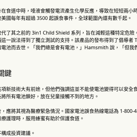
卡在食道中時，唾液會觸發電流產生化學反應，導致在短短兩小
美國每年有超過 3500 起誤食事件，全球範圍內還有數千起。
了其之前的 3in1 Child Shield 系列，旨在減輕這種特
一說法得到了獨立測試的支持。該產品的發布得到了倡導者 Trista 
電池而去世。「我們總是會有電池，」Hamsmith 說，「但
關鍵
這項新技術大有前途，但他們強調這並不能使電池變得可以安全
長將所有電池鎖好，放在兒童接觸不到的地方。
，應將其視為醫療緊急情況。國家電池誤食熱線電話為 1-800-4
醫療護理時，服用蜂蜜有助於保護食道。
不構成投資建議。