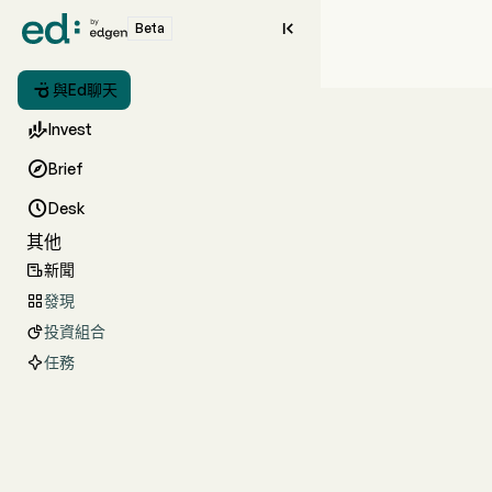

Beta

與Ed聊天

Invest

Brief

Desk
其他
新聞

發現

投資組合

任務