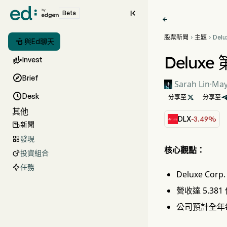

Beta

股票新聞
主題
Del



與Ed聊天
1.
Delux

Invest

Brief
Sarah Lin
·
May

Desk
分享至

分享至
其他
DLX
-3.49%
新聞

發現

核心觀點：
投資組合

任務
Deluxe C
營收達 5.38
公司預計全年每股