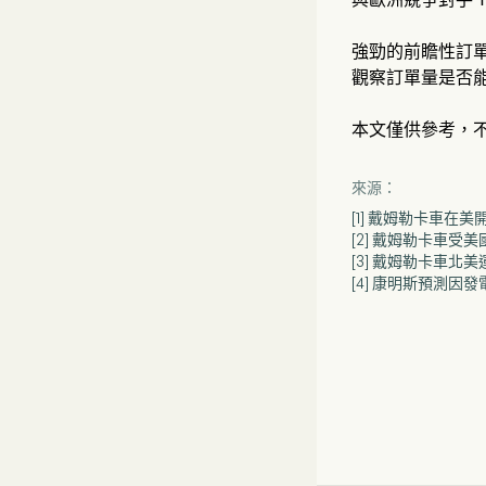
強勁的前瞻性訂
觀察訂單量是否
本文僅供參考，
來源：
[1] 戴姆勒卡車在
[2] 戴姆勒卡車受
[3] 戴姆勒卡車
[4] 康明斯預測因發