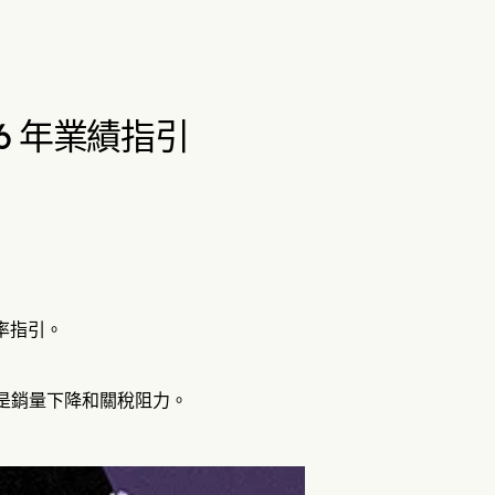
6 年業績指引
報率指引。
主因是銷量下降和關稅阻力。