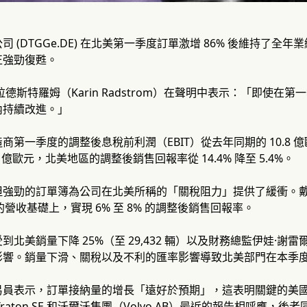
 (DTGGe.DE) 在北美第一季度訂單激增 86% 後維持了
正強勁復甦。
拉德斯特羅姆（Karin Radstrom）在聲明中表示：「即使
內持續改進。」
第一季度的調整後息稅前利潤（EBIT）從去年同期的 10.8 億
1.4 億歐元，北美地區的調整後銷售回報率從 14.4% 降至 5.4%。
強勁的訂單簿為公司在北美所稱的「關稅阻力」提供了緩衝。戴姆
元的營收基礎上，實現 6% 至 8% 的調整後銷售回報率。
北美銷量下降 25%（至 29,432 輛）以及財務總監伊娃·謝雷爾（
響。銷量下滑、關稅以及不利的匯率影響導致北美部門在本季度損失
易員表示，訂單接納量的增長「遠好於預期」，這表明關鍵的美
raton SE 和沃爾沃集團（Volvo AB）最近的報告相呼應，