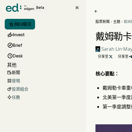

Beta

股票新聞
主題
戴姆



與Ed聊天
86%
引
戴姆勒卡車

Invest

Brief
Sarah Lin
·
May

Desk
分享至

分享至
其他
新聞

核心要點：
發現

戴姆勒卡車重申
投資組合

北美第一季度訂
任務
第一季度調整後