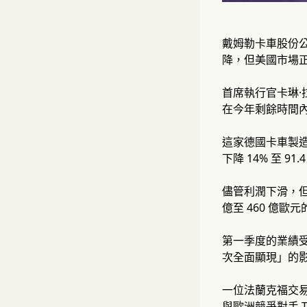
戴姆勒卡車股份公司
降，但美國市場
首席執行官卡琳·
在今年剩餘時間
這家德國卡車製造商
下降 14% 至 9
儘管利潤下滑，但
億至 460 億歐
第一季度的業績受到
次全面顯現」的影
一位法蘭克福交
與歐洲競爭對手 T