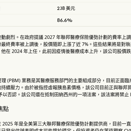
餘
2.18 美元
86.6%
動劇烈。在政府提議 2027 年聯邦醫療保險優勢計劃的費率上調
月份最終費率被上調後，股價隨即上漲了近 7%。這些結果將是對執行長大衛·
他在 2024 年上任，此前因疫情後醫療成本上升，該公司股價跌
利管理 (PBM) 業務是其醫療服務部門的主要組成部分，目前正
持續壓力。由於被指控虛報胰島素價格，該公司目前正與聯邦貿易委
對此予以否認。該公司還在抵制田納西州的一項法案，該法案將禁止 
焦點
部門在 2025 年是全美第三大聯邦醫療保險優勢計劃提供商，目
已發出信號表明成本可能趨於穩定，但投資者仍在等待觀察 CV