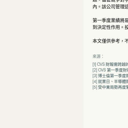
內。該公司管理
第一季度業績將是
到決定性作用。
本文僅供參考，
來源：
[1] CVS 財報
[2] CVS 第一
[3] 博士倫第一季
[4] 就業日、半導
[5] 受中東局勢再