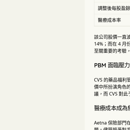
調整後每股盈
醫療成本率
該公司股價一直波
14%；而在 4 
至關重要的考驗，
PBM 面臨壓力
CVS 的藥品福
價中所扮演角色的
議，而 CVS 
醫療成本成為
Aetna 保險
題。儘管競爭對手