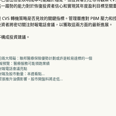
這一趨勢的能力對於恢復投資者信心和實現其年度盈利目標至關
 CVS 轉機策略是否見效的關鍵指標。管理層應對 PBM 壓力
投資者將密切關注財報電話會議，以獲取這兩方面的最新進展。
不構成投資建議。
需跨越的兩大障礙：聯邦醫療保險優勢計劃或許是較易達標的一個
季度財報預覽：醫療服務可能領跑業績
度財報電話會議亮點
體財報及股市動量：本週看點...
度緊張推升油價影響，股市開盤料將走低...