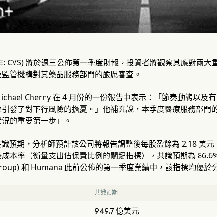
h (NYSE: CVS) 將於週三公佈第一季度財報，投資者將觀察其
及監管機構對其藥品服務部門的嚴厲審查。
師 Michael Cherny 在 4 月份的一份報告中表示：「節奏動態
引發了對下行風險的擔憂。」他補充說，本季度醫療服務部門的調
狀況的重要第一步」。
t 的共識預期，分析師預計該公司將報告調整後每股盈餘為 2.18 美元
成本率（衡量支出佔保費比例的關鍵指標），共識預期為 86.6
lth Group) 和 Humana 此前公佈的第一季度業績中，該指標均
共識預期
949.7 億美元