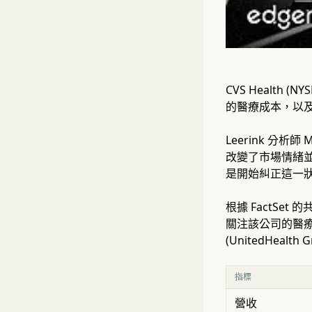
CVS Healt
的醫療成本，以
Leerink 分析
改變了市場情緒並
是開始糾正這一
根據 FactSe
關注該公司的醫療
(UnitedHea
指標
營收