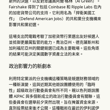
斯州的決選，以反對眾議員阿爾·格林（Al Green）。
Fairshake 得到了包括 Coinbase 和 Ripple Labs 在內
的加密貨幣公司的支持，它利用名為「捍衛美國工
作」（Defend American Jobs）的共和黨分支機構來
影響共和黨初選。
這場支出閃電戰考驗了加密貨幣行業選出友好候選人
並抵御更嚴厲監管的能力，喬治亞州、德克薩斯州和
加利福尼亞州的關鍵競選已成為主要戰場。這些角逐
的結果可能決定美國數字資產立法的未來。
政治影響力的新劇本
利用特定黨派的分支機構這種策略是競選財務領域的
一種新演變，這與近期其他遊說團體使用的「臨時
性」超級政治行動委員會有所不同。親以色列遊說團
體 AIPAC 與多個新成立的政治行動委員會有關聯，這
些委員會在選舉前夕突然出現，旨在掩蓋資金來源，
直到投票結束後才公開，這種戰術在最近的伊利諾伊