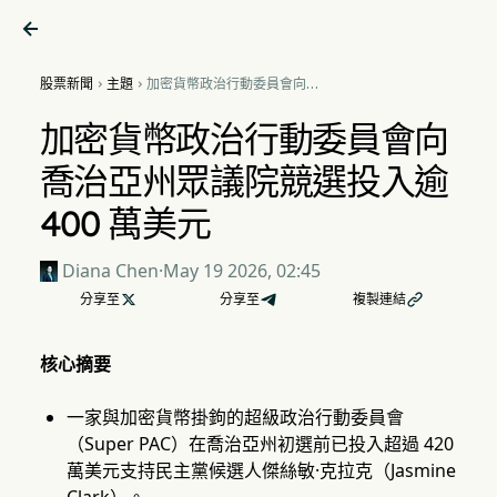

股票新聞
主題
加密貨幣政治行動委員會向喬


治亞州眾議院競選投入逾 400
萬美元
加密貨幣政治行動委員會向
喬治亞州眾議院競選投入逾
400 萬美元
Diana Chen
·
May 19 2026, 02:45
分享至

分享至
複製連結

核心摘要
一家與加密貨幣掛鉤的超級政治行動委員會
（Super PAC）在喬治亞州初選前已投入超過 420
萬美元支持民主黨候選人傑絲敏·克拉克（Jasmine