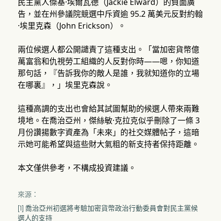
民主黨人傑基·埃爾瓦德（Jackie Elward）的負面廣
告，並在州參議院競選中斥資逾 95.2 萬美元反對約翰
·埃里克森（John Erickson）。
兩位候選人都公開譴責了這種支出。「當加密貨幣億
萬富翁和仇視勞工組織的人反對你時——嗯，你知道
那句話，『告訴我你的敵人是誰，我就知道你的立場
在哪裏』，」埃里克森說。
這種高調的支出也會給其試圖幫助的候選人帶來兩難
境地。在喬治亞州，傑絲敏·克拉克似乎刪除了一條 3
月份讚揚數字資產為「未來」的社交媒體帖子，這暗
示她可能希望與這些財大氣粗的新支持者保持距離。
本文僅供參考，不構成投資建議。
來源：
[1] 喬治亞州初選將考驗加密貨幣政治行動委員會對民主黨候
選人的支持