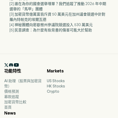
[2] 誰在為你的國會選舉埋單？我們追蹤了推動 2026 年中期
選舉的「馬甲」團體
[3] 加密貨幣億萬富翁斥資 50 萬美元在加州議會競選中針對
羅內特帕克的埃爾瓦德
[4] 神秘團體向密歇根州參議院競選投入 530 萬美元
[5] 民意調查：為什麼有些背書的傷害可能大於幫助

功能特性
Markets
AI 助理（股票與加密貨
US Stocks
幣）
HK Stocks
價格預測
Crypto
募款追蹤
加密貨幣比較
首頁
News