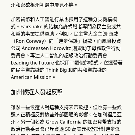
州和密歇根州初選中屢見不鮮。
加密貨幣和人工智能行業也採用了這種分支機構模
式。Fairshake 的結構允許捐贈者專門為民主黨或共
和黨的事業提供資助。例如，民主黨大金主朗·康威
（Ron Conway）向「進步保護」捐款，而風險投資
公司 Andreessen Horowitz 則資助了母體政治行動
委員會。專注人工智能的超級政治行動委員會
Leading the Future 也採用了類似的模式，它運營著
向民主黨靠攏的 Think Big 和向共和黨靠攏的
American Mission。
加州候選人發起反擊
雖然一些候選人對這種支持表示歡迎，但也有一些候
選人正積極反對這些外部團體的影響。在加利福尼亞
州，另一個名為 Grow California 的加密貨幣支持的
政治行動委員會已斥資逾 50 萬美元投放針對進步派