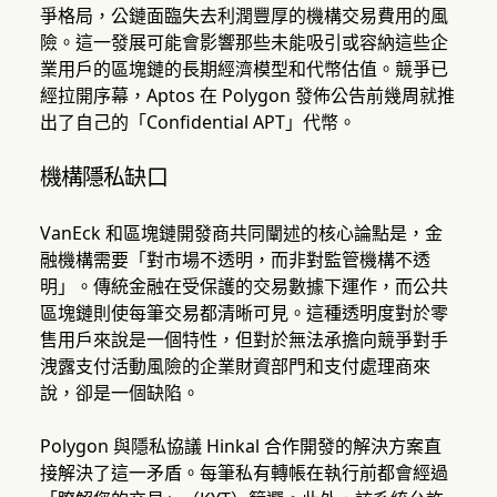
爭格局，公鏈面臨失去利潤豐厚的機構交易費用的風
險。這一發展可能會影響那些未能吸引或容納這些企
業用戶的區塊鏈的長期經濟模型和代幣估值。競爭已
經拉開序幕，Aptos 在 Polygon 發佈公告前幾周就推
出了自己的「Confidential APT」代幣。
機構隱私缺口
VanEck 和區塊鏈開發商共同闡述的核心論點是，金
融機構需要「對市場不透明，而非對監管機構不透
明」。傳統金融在受保護的交易數據下運作，而公共
區塊鏈則使每筆交易都清晰可見。這種透明度對於零
售用戶來說是一個特性，但對於無法承擔向競爭對手
洩露支付活動風險的企業財資部門和支付處理商來
說，卻是一個缺陷。
Polygon 與隱私協議 Hinkal 合作開發的解決方案直
接解決了這一矛盾。每筆私有轉帳在執行前都會經過