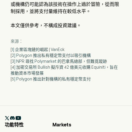
或機構仍可能認為該技術在操作上過於冒險，從而限
制採用，並將支付量維持在較低水平。
本文僅供參考，不構成投資建議。
來源：
[1] 企業區塊鏈的崛起 | VanEck
[2] Polygon 推出私有穩定幣支付以吸引機構
[3] NPR 尋找 Polymarket 的巴拿馬總部，但難覓蹤跡
[4] 加密交易所 Bullish 擬斥資 42 億美元收購 Equiniti，旨在
推動資本市場發展
[5] Polygon 推出針對機構的私有穩定幣支付

功能特性
Markets