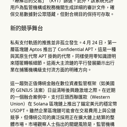
「瞭解您的交易」（KYT）篩選。此外，該系統允許
用戶為監管機構或稅務機關生成詳細的審計文件，確
保交易數據對公眾隱藏，但對合規目的保持可存取。
新的競爭舞台
私有支付軌道的推進並非孤立發生。4 月 24 日，第一
層區塊鏈 Aptos 推出了 Confidential APT，這是一種
與其原生代幣 APT 掛鉤的代幣，同樣使用零知識證明
來隱匿轉帳細節。這兩大主流鏈的平行發展顯示出行
業在捕獲機構級支付流方面的明確方向。
這一趨勢正值傳統金融在數位資產監管框架（如美國
的 GENIUS 法案）日益清晰後興趣激增之際。在近期
的一個融合案例中，支付巨頭西聯匯款（Western
Union）在 Solana 區塊鏈上推出了錨定美元的穩定幣
USDPT。雖然企業區塊鏈可能會在交易費用上與公鏈
競爭，但傳統公司的廣泛採用正在擴大鏈上結算的整
體市場。市場觀察人士指出的關鍵風險是，監管機構