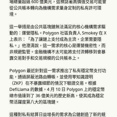
場總量超過 600 億美元，這標誌著高價值交易可能會
從公共帳本轉向為機構需求量身定制的私有許可環
境。
這一舉措是由公共區塊鏈無法滿足的核心機構需求驅
動的：運營隱私。Polygon 社區負責人 Smokey 在 X
上表示：「為了讓鏈上支付成為主流，企業需要隱
私。」他澄清說，這一需求的核心是運營機密性，而
非規避監管。金融機構不太可能將支付流轉移到會暴
露交易對手和交易規模的公共帳本上。
Polygon 最近針對這一需求推出了私有穩定幣支付功
能，通過屏蔽池路由轉帳，並使用零知識證明
（ZKP）在不暴露細節的情況下驗證交易。根據
DefiLlama 的數據，4 月 10 日 Polygon 上的穩定幣
總市值達到了 36 億美元的歷史新高，使其成為穩定
幣活躍度第八大的區塊鏈。
這種對私有結算日益增長的需求為公鏈創造了新的競