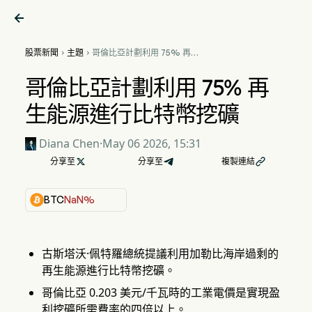

股票新聞
主題
哥倫比亞計劃利用 75% 再生


能源進行比特幣挖礦
哥倫比亞計劃利用 75% 再
生能源進行比特幣挖礦
Diana Chen
·
May 06 2026, 15:31
分享至

分享至
複製連結

BTC
NaN%
古斯塔沃·佩特羅總統提議利用加勒比海岸過剩的
再生能源進行比特幣挖礦。
哥倫比亞 0.203 美元/千瓦時的工業電價是實現盈
利挖礦所需費率的四倍以上。