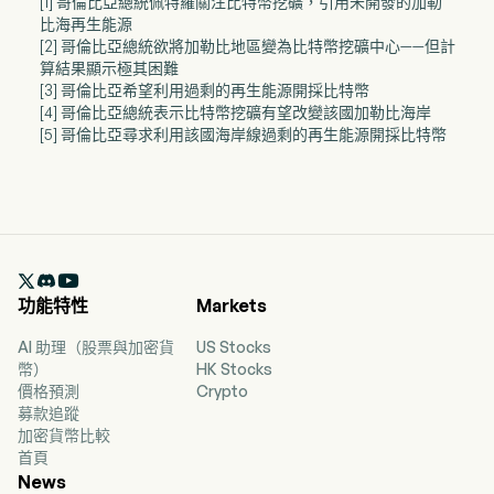
[1] 哥倫比亞總統佩特羅關注比特幣挖礦，引用未開發的加勒
比海再生能源
[2] 哥倫比亞總統欲將加勒比地區變為比特幣挖礦中心——但計
算結果顯示極其困難
[3] 哥倫比亞希望利用過剩的再生能源開採比特幣
[4] 哥倫比亞總統表示比特幣挖礦有望改變該國加勒比海岸
[5] 哥倫比亞尋求利用該國海岸線過剩的再生能源開採比特幣

功能特性
Markets
AI 助理（股票與加密貨
US Stocks
幣）
HK Stocks
價格預測
Crypto
募款追蹤
加密貨幣比較
首頁
News