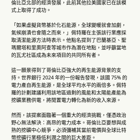
倫比亞北部的經濟發展，此前其他拉美國家已在該模
式上取得了成功。
「如果虛擬貨幣基於化石能源，全球變暖就會加劇，
氣候崩潰也會隨之而來，」佩特羅在主張該行業應採
取清潔能源方法時表示。他點名提到了巴蘭基亞、聖
瑪爾塔和里奧阿查等城市作為潛在地點，並呼籲當地
的瓦尤社區成為未來項目的共同所有者。
這一願景得到了哥倫比亞強大的再生能源背景的支
持。世界銀行 2024 年的一份報告發現，該國 75% 的
電力產自再生能源，是全球平均水平的兩倍多。佩特
羅的計劃建議利用該地區過剩的風能和太陽能產能為
挖礦業務供電，將閒置電力轉化為新的收入來源。
然而，該提案面臨著一個重大的經濟挑戰，僅憑政治
野心無法解決：高昂的電力成本。哥倫比亞要想與成
熟的挖礦中心競爭，必須彌補其當前電價與全球比特
幣挖礦行業極低利潤之間的巨大差距。