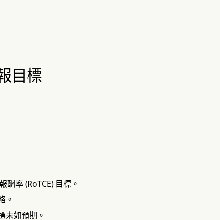
回報目標
酬率 (RoTCE) 目標。
略。
標未如預期。