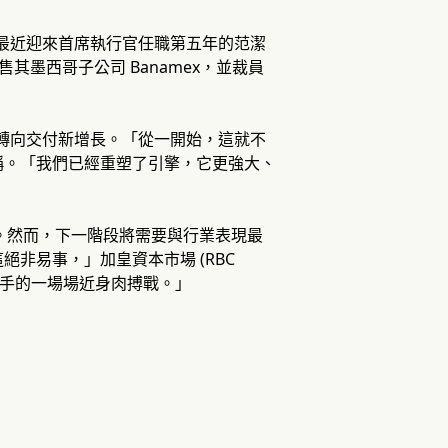
」。在最近迎來首席執行官任職第五年的范潔
其墨西哥子公司 Banamex，並裁員
舊問題轉向交付新增長。「從一開始，這就不
稱。「我們已經重塑了引擎，它更強大、
%。然而，下一階段將需要與行業表現最
非易事，」加皇資本市場 (RBC
是與競爭對手的一場場近身肉搏戰。」