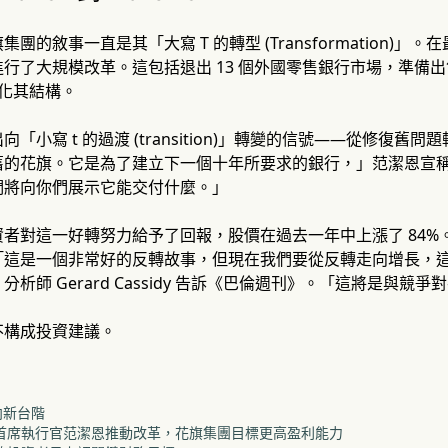
團的敘事一直是其「大寫 T 的轉型 (Transformation)
行了大規模改革。這包括退出 13 個外國零售銀行市場，準備出售
以簡化其結構。
「小寫 t 的過渡 (transition)」轉變的信號——從修復
舊的花旗。它是為了建立下一個十年所要求的銀行，」范潔恩宣
們將向你們展示它能交付什麼。」
者對這一好轉努力給予了回報，股價在過去一年中上漲了 84
這是一個非常好的反轉故事，但現在我們要從反轉走向增長，這絕
rkets) 分析師 Gerard Cassidy 告訴《巴倫週刊》。「這將
不構成投資建議。
向新台階
場：首席執行官范潔恩推動改革，花旗集團目標更高盈利能力