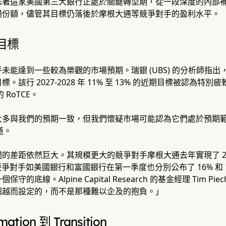
誌著這家美國第三大銀行正處於關鍵轉型期，從一段深度的內部
場份額，儘管其目標仍落後於摩根大通等競爭對手的盈利水平。
目標
未能達到一些較為樂觀的市場預期。瑞銀 (UBS) 的分析師指出，
。該行 2027-2028 年 11% 至 13% 的近期目標被認為特別
的 RoTCE。
多與我們的預期一致，但我們懷疑市場可能認為它們處於預期範圍的較低
寫道。
的差距依然巨大。其規模更大的競爭對手摩根大通去年實現了 20% 的
競爭對手如美國銀行和富國銀行在第一季度也分別公布了 16% 和 
守的底線。Alpine Capital Research 的基金經理 Tim P
超越而設定的，而不是那種難以企及的抱負。」
mation 到 Transition