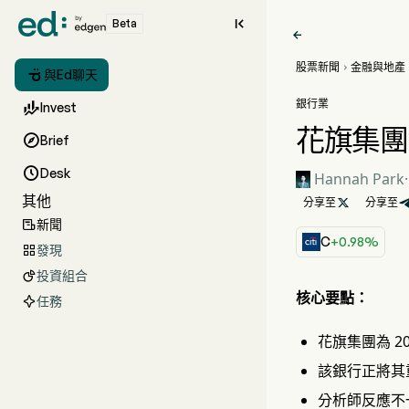

Beta

股票新聞
金融與地產


與Ed聊天
銀行業

Invest
花旗集團

Brief

Desk
Hannah Park
·
其他
分享至

分享至
新聞

C
+0.98%
發現

投資組合

核心要點：
任務
花旗集團為 20
該銀行正將其
分析師反應不