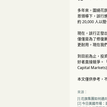
多年來，圍繞花旗集
恩領導下，該行進
約 20,000 人
現在，該行正發出向
僅僅是為了修復
更耐用，現在我
到目前為止，投資
好者直接競爭。「
Capital Ma
本文僅供參考，
來源：
[1] 花旗集團如何邁
[2] 今日美國市