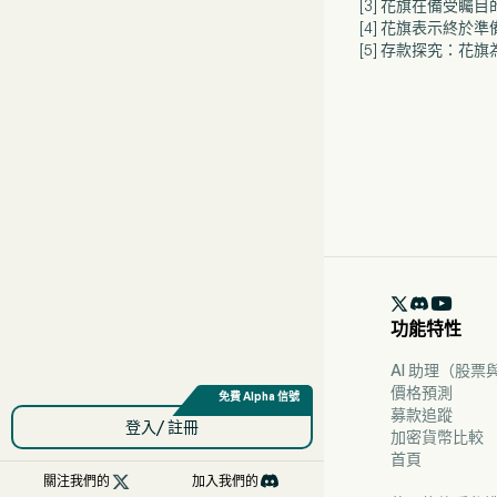
[3] 花旗在備受
[4] 花旗表示終於
[5] 存款探究：花

功能特性
AI 助理（股
價格預測
募款追蹤
登入/ 註冊
加密貨幣比較
首頁

關注我們的
加入我們的