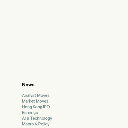
News
Analyst Moves
Market Moves
Hong Kong IPO
Earnings
AI & Technology
Macro & Policy