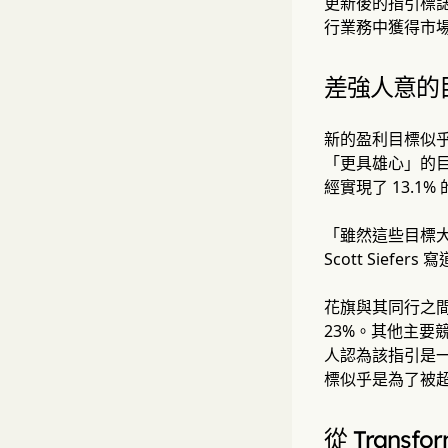
更新後的指引標
行業務中獲得市
差強人意的
新的盈利目標似乎
「更具雄心」的目標
經實現了 13.1% 
「雖然這些目標大
Scott Siefers 
花旗與其同行之間
23%。其他主要
人認為該指引是一個保
標似乎是為了被
從 Transfor