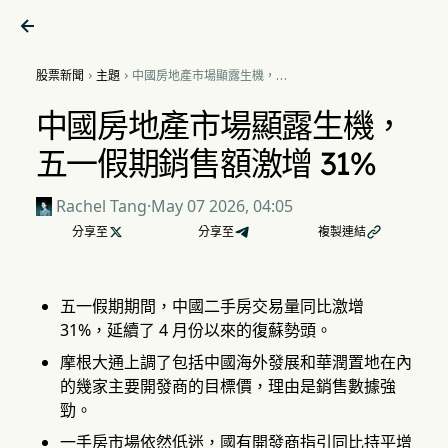

股票新聞
主題
中國房地產市場顯露生機，五


一假期銷售額激增 31%
中國房地產市場顯露生機，
五一假期銷售額激增 31%
Rachel Tang
·
May 07 2026, 04:05
分享至

分享至
複製連結

五一假期期間，中國二手房交易量同比激增
31%，延續了 4 月份以來的復蘇勢頭。
摩根大通上調了包括中國海外發展和華潤置地在內
的幾家主要開發商的目標價，理由是銷售數據強
勁。
一手房市場依然低迷，國有開發商指引同比持平增