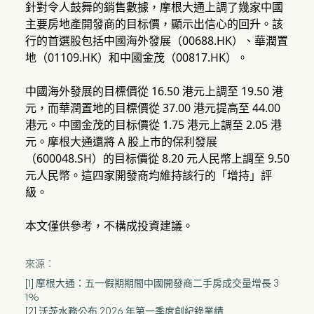
針對令人鼓舞的銷售數據，摩根大通上調了幾家中國
主要房地產開發商的目标價，顯示出信心的回升。該
行的首選股包括中國海外發展（00688.HK）、華潤置
地（01109.HK）和中國金茂（00817.HK）。
中國海外發展的目標價從 16.50 港元上調至 19.50 港
元，而華潤置地的目標價從 37.00 港元提高至 44.00
港元。中國金茂的目标價從 1.75 港元上調至 2.05 港
元。摩根大通還將 A 股上市的保利發展
（600048.SH）的目标價從 8.20 元人民幣上調至 9.50
元人民幣。這四家開發商均維持該行的「增持」評
級。
本文僅供參考，不構成投資建議。
來源：
[1] 摩根大通：五一假期期間中國開發商二手房成交量增長 3
1%
[2] 沃茨水務公布 2026 年第一季度創紀錄業績