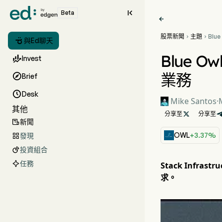

Beta

股票新聞
主題
Blue



與Ed聊天
Infr
美元
Blue O

Invest
業務

Brief

Desk
Mike Santos
·
其他
分享至

分享至
新聞

OWL
+3.37%
發現

投資組合

任務
Stack Inf
求。