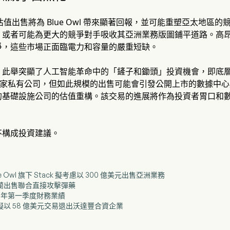
的估值出售將為 Blue Owl 帶來顯著回報，並可能重塑亞太地區的
，或者可能為更大的競爭對手吸收其亞洲業務版圖鋪平道路。高
爭，這些市場正面臨電力和容量的嚴重短缺。
，此舉突顯了人工智能革命中的「鏟子和鋤頭」投資機會，即底
wl 是一家私有公司，但如此規模的出售可能會引發公開上市的數據中心
的基礎設施公司的估值重構。該交易的進展將作為投資者胃口和
不構成投資建議。
ue Owl 旗下 Stack 擬考慮以 300 億美元出售亞洲業務
克蘭出售聯合直接攻擊彈藥
2026 年第一季度財務業績
和擬以 58 億美元交易退出沃達豐合資企業