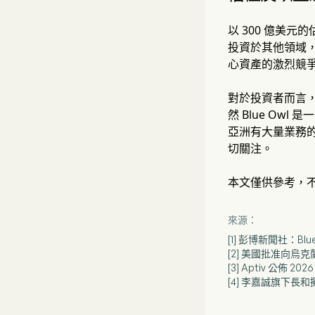
以 300 億美元
投資於其他領域
心資產的激烈競
對於投資者而言
然 Blue O
亞洲有大量業務
切關注。
本文僅供參考，
來源：
[1] 彭博新聞社：Bl
[2] 美國批准向烏
[3] Aptiv 公佈 
[4] 李嘉誠旗下長