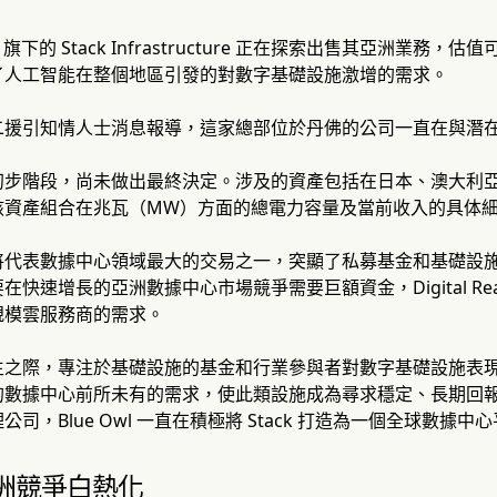
pital 旗下的 Stack Infrastructure 正在探索出售其亞洲業
了人工智能在整個地區引發的對數字基礎設施激增的需求。
二援引知情人士消息報導，這家總部位於丹佛的公司一直在與潛
初步階段，尚未做出最終決定。涉及的資產包括在日本、澳大利
該資產組合在兆瓦（MW）方面的總電力容量及當前收入的具体
將代表數據中心領域最大的交易之一，突顯了私募基金和基礎設
快速增長的亞洲數據中心市場競爭需要巨額資金，Digital Realty
規模雲服務商的需求。
生之際，專注於基礎設施的基金和行業參與者對數字基礎設施表
的數據中心前所未有的需求，使此類設施成為尋求穩定、長期回
司，Blue Owl 一直在積極將 Stack 打造為一個全球數據中
洲競爭白熱化