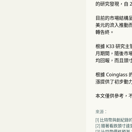
的研究發現，自 
目前的市場結構呈
美元的流入推動
轉告終。
根據 K33 研究主
月期間，隨後市
均回報，而且頭
根據 Coingl
漲提供了初步動力
本文僅供參考，
來源：
[1] 比特幣與創紀
[2] 隨著看跌頭
[3] 比特幣價格預測：