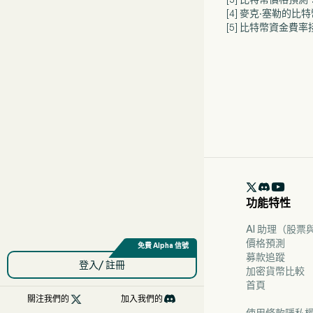
[4] 麥克·塞勒的
[5] 比特幣資金

功能特性
AI 助理（股
價格預測
募款追蹤
登入/ 註冊
加密貨幣比較
首頁

關注我們的
加入我們的
使用條款
隱私