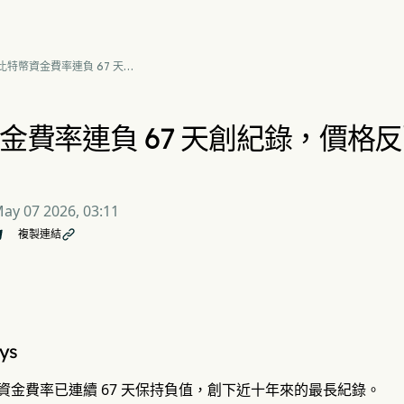
比特幣資金費率連負 67 天創
紀錄，價格反彈期間市場情緒
極度悲觀
金費率連負 67 天創紀錄，價格
ay 07 2026, 03:11
複製連結

ys
資金費率已連續 67 天保持負值，創下近十年來的最長紀錄。