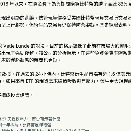
2018 年以來，在資金費率為負期間購買比特幣的勝率高達 83% 
現出明顯的背離。儘管現貨價格受美國比特幣現貨交易所交易基金（
而呈上行趨勢，但衍生品交易員仍保持防禦姿態。歷史經驗表明
管 Vetle Lunde 的說法，目前的格局鏡像了此前在市場大底部附近
場出現了強勁復甦。該公司的分析顯示，在這些負資金費率體系
寸處於浮虧狀態的時間也更短。
ass 的數據，在過去的 24 小時內，比特幣衍生品市場有近 1.6
。如果來自 ETF 的現貨需求繼續吸收拋售壓力，發生更大規
不構成投資建議。
錄的 67 天看跌壓力：歷史預示著什麼
寸達到十年極端，比特幣反彈增強
隨著 ETF 流入支撐上行，BTC 接近 82,000 美元