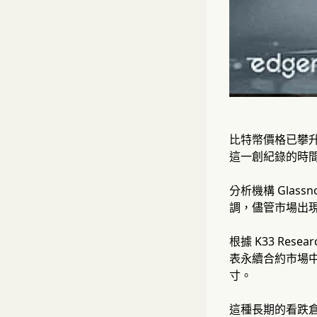
比特幣價格已攀升
這一創紀錄的時
分析機構 Gla
調，儘管市場出
根據 K33 Re
表永續合約市場
寸。
這種長期的看跌