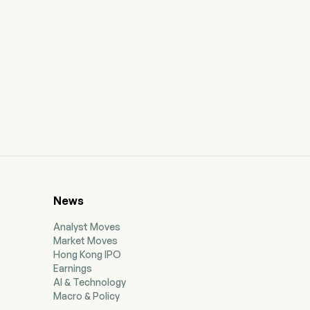
News
Analyst Moves
Market Moves
Hong Kong IPO
Earnings
AI & Technology
Macro & Policy