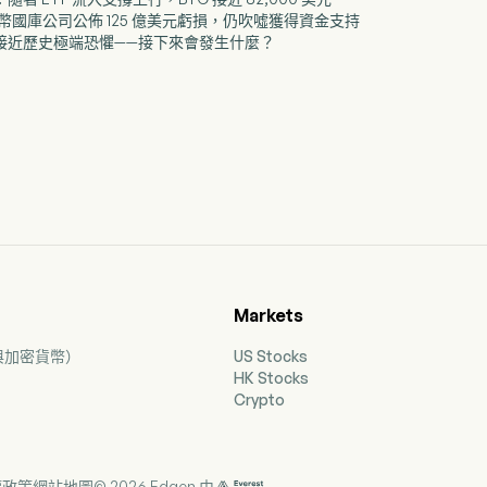
比特幣國庫公司公佈 125 億美元虧損，仍吹噓獲得資金支持
費率接近歷史極端恐懼——接下來會發生什麼？
Markets
票與加密貨幣）
US Stocks
HK Stocks
Crypto
權政策
網站地圖
© 2026 Edgen 由