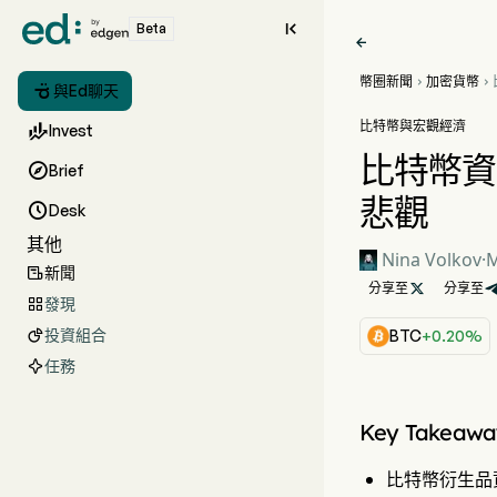

Beta

幣圈新聞
加密貨幣



與Ed聊天
比特幣與宏觀經濟

Invest
比特幣資

Brief
悲觀

Desk
其他
Nina Volkov
·
M
新聞

分享至

分享至
發現

投資組合

BTC
+0.20%
任務
Key Takeawa
比特幣衍生品