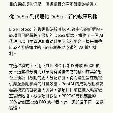
目的最終成功仍是一個遙遠且充滿不確定的前景。
從 DeSci 到代理化 DeSci：新的敘事飛輪
Bio Protocol 的復甦取決於其以 AI 為中心的新框架。
該項目已經超越了最初的 DeSci 概念，構建了一個 AI
代理可以自主管理和資助科學研究的平台。這是圍繞
BioXP 系統構建的，該系統基於協議的 V2 質押機
制。
在這種模式下，用戶質押 BIO 代幣以賺取 BioXP 積
分。這些積分轉而賦予持有者優先訪問權和在其發射
台上新項目啟動的更大分配額度，從而產生旨在鎖定
供應並激勵參與的飛輪效應。PeptAI 的成功啟動標誌
著該模式的首次重大測試，該項目目前正進入濕實驗
室實驗階段。根據項目數據，PEPTAI 總供應量的
20% 計劃空投給 BIO 質押者，進一步加強了這一回饋
循環。