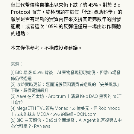
但其代幣價格自推出以來仍下跌了約 45%。對於 Bio
Protocol 而言，終極問題在於其「代理資助科學」的
願景是否有足夠的實質內容來支撐其走完數年的開發
週期，或者這次 105% 的反彈僅僅是一場由炒作驅動
的短熱。
本文僅供參考，不構成投資建議。
來源：
[1] BIO 暴漲 105% 背後：AI 藥物發現初現端倪，但離市場發
佈仍很遙遠
[2] 收益實時更新：惠而浦股價因消費者逆風的「完美風暴」
下跌，超微電腦飆升
[3] Aave 在乙太坊、Arbitrum 上清算 Kelp DAO 黑客的 rsET
H 倉位
[4] MegaETH TVL 領先 Monad 4.6 億美元，但 Robinhood
上市未能抹去 MEGA 45% 的跌幅 - CCN.com
[5] BIO 三天翻倍，DeSci 全面爆發：AI Agent 能否復興去中
心化科學？- PANews