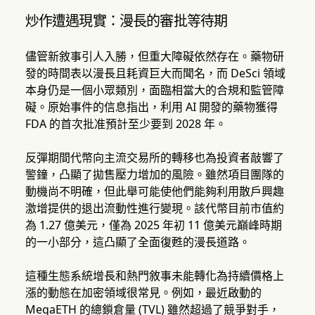
炒作遭遇現實：漫長的審批等待期
儘管新敘事引人入勝，但重大障礙依然存在。藥物研
發的時間表以漫長且耗資巨大而聞名，而 DeSci 領域
本身仍是一個小眾類別，面臨相當大的合規和監管障
礙。原始事件的信息指出，利用 AI 開發的藥物獲得
FDA 的首次批准預計至少要到 2028 年。
反彈期間代幣向主流交易所的轉移也為投資者敲響了
警鐘，凸顯了拋售壓力增加的風險。雖然項目團隊的
動機尚不明確，但此舉可能使他們能夠利用散戶興趣
激增提供的退出流動性進行變現。該代幣目前市值約
為 1.27 億美元，僅為 2025 年初 11 億美元巔峰時期
的一小部分，這凸顯了全面復甦的漫長道路。
這種生態系統增長和熱門敘事未能轉化為持續價格上
漲的動態在加密領域很常見。例如，最近啟動的
MegaETH 的總鎖倉量 (TVL) 雖然超過了競爭對手，