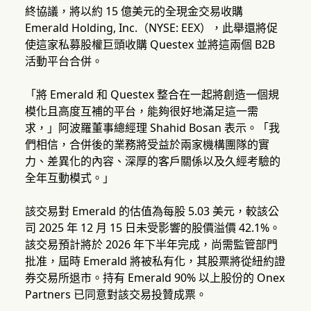
終協議，將以約 15 億美元的全現金交易收購
Emerald Holding, Inc.（NYSE: EEX），此舉還將促
使這家私募股權巨頭收購 Questex 並將這兩個 B2B
活動平台合併。
「將 Emerald 和 Questex 整合在一起將創造一個規
模化且高度互補的平台，能夠很好地滿足這一需
求，」阿波羅董事總經理 Shahid Bosan 表示。「我
們相信，合併後的業務將受益於兩家機構團隊的實
力、差異化的內容、深厚的客戶關係以及久經考驗的
全年互動模式。」
該交易對 Emerald 的估值為每股 5.03 美元，較該公
司 2025 年 12 月 15 日未受影響的股價溢價 42.1%。
該交易預計將於 2026 年下半年完成，尚需監管部門
批准，屆時 Emerald 將被私有化，其股票將從紐約證
券交易所退市。持有 Emerald 90% 以上股份的 Onex
Partners 已同意對該交易投贊成票。