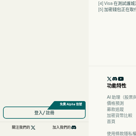
[4] Visa 在測
[5] 加密錢包正

功能特性
AI 助理（股
價格預測
募款追蹤
登入/ 註冊
加密貨幣比較
首頁

關注我們的
加入我們的
使用條款
隱私