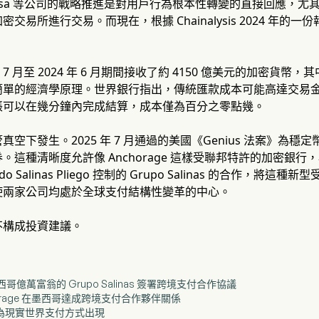
e 和 Visa 等公司的戰略推進是對用戶行為根本性轉變的直接回應
交易所進行交易。而現在，根據 Chainalysis 2024 年
 年 7 月至 2024 年 6 月期間接收了約 4150 億美元的加密
簡單的經濟學原理。世界銀行指出，傳統匯款成本可能高達交易金
帳可以在幾分鐘內完成結算，成本僅為百分之零點幾。
真空下發生。2025 年 7 月通過的美國《Genius 法案》為
。這種清晰度允許像 Anchorage 這樣受聯邦特許的加密銀
rdo Salinas Pliego 控制的 Grupo Salinas 的合
使兩家公司均處於全球支付結構性變革的中心。
不構成投資建議。
 與墨西哥億萬富翁的 Grupo Salinas 簽署跨境支付合作協議
chorage 在墨西哥達成跨境支付合作夥伴關係
作為現實世界支付方式出現