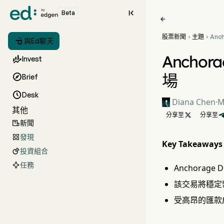

Beta

股票新聞
主題
Anc



與Ed聊天
Sal
西哥
Ancho

Invest
場

Brief

Desk
Diana Chen
·
M
其他
分享至

分享至
新聞

發現

Key Takeaways
投資組合

任務
Anchorage
該交易將穩定幣
受高昂的匯款