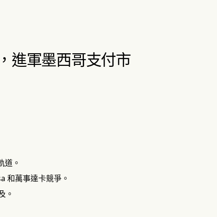
成新協議，進軍墨西哥支付市
付軌道。
sa 和萬事達卡競爭。
及。