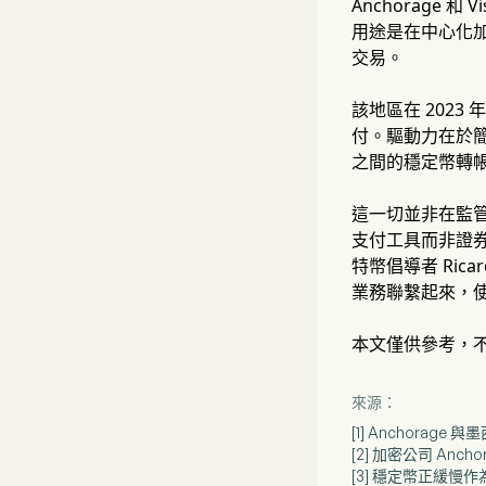
Anchorag
用途是在中心化加密
交易。
該地區在 2023
付。驅動力在於
之間的穩定幣轉
這一切並非在監管
支付工具而非證券
特幣倡導者 Rica
業務聯繫起來，
本文僅供參考，
來源：
[1] Anchorage
[2] 加密公司 An
[3] 穩定幣正緩慢