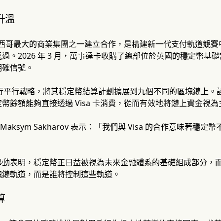
升溫
e 與墨西哥最大的商業集團之一建立合作，是構建新一代支付軌道
過。2026 年 3 月，萬事達卡收購了總部位於英國的穩定幣基礎
明確信號。
執行平行戰略，將其穩定幣結算計劃擴展到九個不同的區塊鏈上。該公司還
幣餘額能夠直接透過 Visa 卡消費，從而有效地將鏈上資金視
長 Maksym Sakharov 表示：「我們與 Visa 的合作意味
舉動表明，穩定幣正日益被視為未來金融體系的基礎組成部分，
塊鏈軌道，而是誰將控制這些軌道。
算