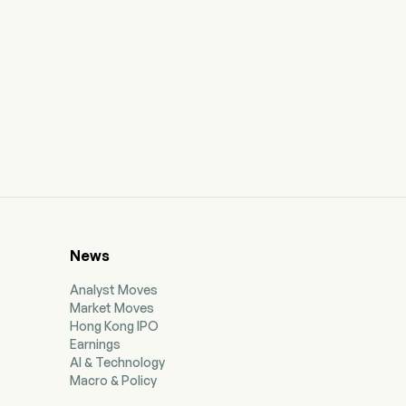
News
Analyst Moves
Market Moves
Hong Kong IPO
Earnings
AI & Technology
Macro & Policy