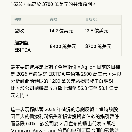
162%，遠高於 3700 萬美元的共識預期。
指標
實際
共識預測
去年同
營收
14.2 億美元
13.8 億美元
15.3
經調整
5400 萬美元
3700 萬美元
210
EBITDA
最重要的進展是上調了全年指引。Agilon 目前的目標
是 2026 年經調整 EBITDA 中值為 2500 萬美元，這與
分析師此前預期的 1200 萬美元虧損形成了鮮明對
比。該公司還將營收展望上調至 56.8 億至 58.1 億美
元之間。
這一表現標誌著 2025 年情況的急劇反轉，當時該股
因巨大的醫療利潤損失和損害投資者信心的指引暫停
而暴跌 64%。該公司於 2 月宣布的退出代表 5 萬名
Medicare Advantage 會員的無利可圖合同的戰略決