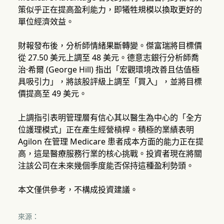
策似乎正在提高盈利能力，即犧牲規模以換取更好的
單位經濟效益。
財報發布後，分析師情緒果斷轉變。傑富瑞將目標價
從 27.50 美元上調至 48 美元。德意志銀行分析師喬
治·希爾 (George Hill) 指出「宏觀環境改善且估值極
具吸引力」，將該股評級上調至「買入」，並將目標
價提高至 49 美元。
上調指引表明管理層有信心其以醫生為中心的「全方
位護理模式」正在產生經營槓桿。積極的業績表明
Agilon 在管理 Medicare 患者成本方面的能力正在提
高，這是醫療服務行業的核心挑戰。投資者現在將關
注該公司在未來幾個季度能否保持這種盈利勢頭。
本文僅供參考，不構成投資建議。
來源：