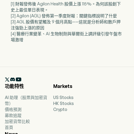
[1] 財報發佈後 Agilon Health 股價上漲 115%。為何該股創下
史上最佳單日表現。
[2] Agilon (AGL) 發佈第一季度財報：關鍵指標說明了什麼
[3] AGL 股價有望觸及 9 個月高點——這就是分析師和散戶押
注強勁上漲的原因
[4] 醫療行業變革、AI 生物制劑與華爾街上調評級引發午盤市
場激增

功能特性
Markets
AI 助理（股票與加密貨
US Stocks
幣）
HK Stocks
價格預測
Crypto
募款追蹤
加密貨幣比較
首頁