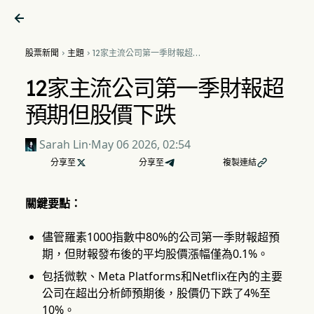

股票新聞
主題
12家主流公司第一季財報超預


期但股價下跌
12家主流公司第一季財報超
預期但股價下跌
Sarah Lin
·
May 06 2026, 02:54
分享至

分享至
複製連結

關鍵要點：
儘管羅素1000指數中80%的公司第一季財報超預
期，但財報發布後的平均股價漲幅僅為0.1%。
包括微軟、Meta Platforms和Netflix在內的主要
公司在超出分析師預期後，股價仍下跌了4%至
10%。