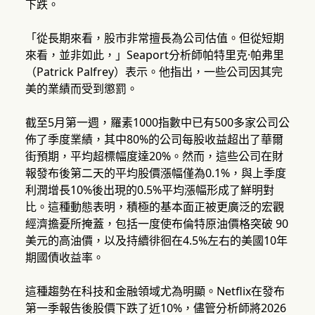
下跌。
「從長期來看，股市非常擅長為公司估值。但從短期
來看，並非如此，」Seaport分析師帕特里克·帕弗里
（Patrick Palfrey）表示。他指出，一些公司因其完
美的業績而受到懲罰。
截至5月第一週，羅素1000指數中已有500多家公司公
佈了季度業績，其中80%的公司每股收益超出了華爾
街預期，平均超標幅度達20%。然而，這些公司在財
報發布後第二天的平均股價漲幅僅為0.1%，與上季度
利潤增長10%後出現的0.5%平均漲幅形成了鮮明對
比。這種動態表明，積極的基本面正被更廣泛的宏觀
經濟擔憂所掩蓋，包括一度使布倫特原油價格突破 90
美元的高油價，以及持續徘徊在4.5%左右的美國10年
期國債收益率。
這種趨勢在科技和金融領域尤為明顯。Netflix在發布
第一季報告後股價下跌了近10%，儘管分析師將2026