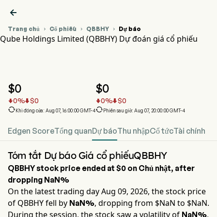

Trang chủ
Cổ phiếu
QBBHY
Dự báo



Qube Holdings Limited (QBBHY) Dự đoán giá cổ phiếu
Biểu đồ giá cổ phiếu QBBHY
QBBHY Dự đoán giá cổ phiếu
Qube Holdings Limited
$
0
$
0
0
%
$
0
0
%
$
0






Khi đóng cửa: Aug 07, 16:00:00 GMT-4
Phiên sau giờ: Aug 07, 20:00:00 GMT-4
Edgen Score
Tổng quan
Dự báo
Thu nhập
Cổ tức
Tài chính
Tóm tắt Dự báo Giá cổ phiếuQBBHY
QBBHY
stock price ended at
$0
on
Chủ nhật
, after
dropping
NaN%
On the latest trading day
Aug 09, 2026
, the stock price
of
QBBHY
fell by
, dropping from $
NaN
to $
NaN
.
NaN%
During the session, the stock saw a volatility of
,
NaN%