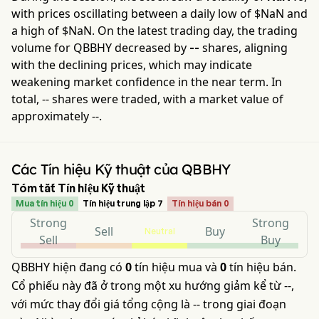
with prices oscillating between a daily low of $
NaN
and
a high of $
NaN
. On the latest trading day, the trading
volume for
QBBHY
decreased by
shares, aligning
--
with the declining prices, which may indicate
weakening market confidence in the near term. In
total,
--
shares were traded, with a market value of
approximately
--
.
Các Tín hiệu Kỹ thuật của QBBHY
Tóm tắt Tín hiệu Kỹ thuật
Mua tín hiệu 0
Tín hiệu trung lập 7
Tín hiệu bán 0
Strong
Strong
Sell
Buy
Neutral
Sell
Buy
QBBHY hiện đang có
0
tín hiệu mua và
0
tín hiệu bán.
Cổ phiếu này đã ở trong một xu hướng giảm kể từ --,
với mức thay đổi giá tổng cộng là -- trong giai đoạn