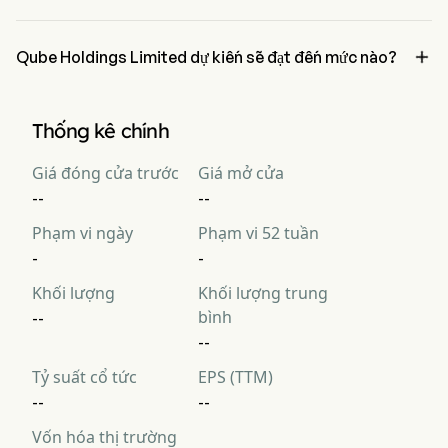
Giá của Qube Holdings Limited QBBHY trong 12 tháng tới được ước 
tính ở mức $0.

Qube Holdings Limited dự kiến sẽ đạt đến mức nào?
Theo các nhà phân tích phố Wall, Qube Holdings Limited dự kiến 
sẽ đạt đến mức cao $0.
Thống kê chính
Giá đóng cửa trước
Giá mở cửa
--
--
Phạm vi ngày
Phạm vi 52 tuần
-
-
Khối lượng
Khối lượng trung
bình
--
--
Tỷ suất cổ tức
EPS (TTM)
--
--
Vốn hóa thị trường