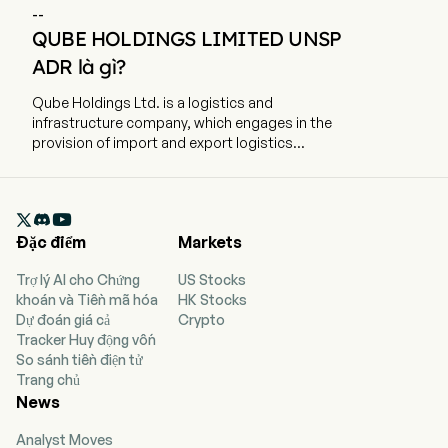
--
QUBE HOLDINGS LIMITED UNSP
ADR là gì?
Qube Holdings Ltd. is a logistics and
infrastructure company, which engages in the
provision of import and export logistics
services. The company is headquartered in
Sydney, New South Wales and currently employs
10,000 full-time employees. The company went

IPO on 2007-01-04. The firm's business
Đặc điểm
Markets
comprises two core divisions: the Operating
Division, and its 50 % interest in Patrick
Trợ lý AI cho Chứng
US Stocks
Terminals. The Operating Division comprises
khoán và Tiền mã hóa
HK Stocks
two business units: Logistics & Infrastructure,
Dự đoán giá cả
Crypto
and Ports & Bulk. Logistics & Infrastructure
Tracker Huy động vốn
provides a broad range of services relating to
So sánh tiền điện tử
the import and export of mainly containerized
Trang chủ
cargo, grain trading, as well as outsourced
News
industrial logistics services for heavy transport,
mobile crane and renewable energy industries.
Analyst Moves
Its services include physical and documentary