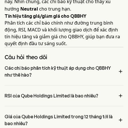
này. Nhìn chung, các chỉ báo kỹ thuật cho thấy xu
hướng
Neutral
cho trung hạn.
Tín hiệu tăng giá/giảm giá cho QBBHY
Phân tích các chỉ báo chính như đường trung bình
động, RSI, MACD và khối lượng giao dịch để xác định
tín hiệu tăng và giảm giá cho QBBHY, giúp bạn đưa ra
quyết định đầu tư sáng suốt.
Câu hỏi theo dõi
Các chỉ báo phân tích kỹ thuật áp dụng cho QBBHY

như thế nào?
Theo phân tích kỹ thuật, Qube Holdings Limited có tín hiệu tổng 
hợp là Neutral. Qube Holdings Limited có 0 tín hiệu mua, 7 tín hiệu 

trung tính và 0 tín hiệu bán.
RSI của Qube Holdings Limited là bao nhiêu?
RSI hiện tại của Qube Holdings Limited là 0, cho thấy một điều kiện 
trung lập
Giá của Qube Holdings Limited trong 12 tháng tới là

bao nhiêu?