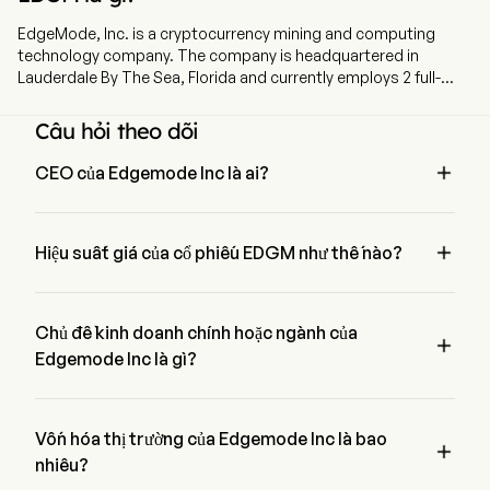
EdgeMode, Inc. is a cryptocurrency mining and computing
technology company. The company is headquartered in
Lauderdale By The Sea, Florida and currently employs 2 full-
time employees. The company went IPO on 2019-03-06. The
Company, through its wholly owned subsidiary, Synthesis
Câu hỏi theo dõi
Analytics Production Ltd. (SAPL), is engaged in designing,
building, and operating digital infrastructure for HPC.

CEO của Edgemode Inc là ai?
Mr. Charlie Faulkner là President của Edgemode Inc, tham 
gia công ty từ 2022.

Hiệu suất giá của cổ phiếu EDGM như thế nào?
Giá hiện tại của EDGM là $0.0005, đã giảm 0% trong ngày 
giao dịch cuối cùng.
Chủ đề kinh doanh chính hoặc ngành của

Edgemode Inc là gì?
Edgemode Inc thuộc ngành N/A và lĩnh vực là N/A
Vốn hóa thị trường của Edgemode Inc là bao

nhiêu?