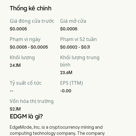
Vốn hóa thị trường hiện tại của Edgemode Inc là $2.1M
Thống kê chính
Giá đóng cửa trước
Giá mở cửa
$0.0005
$0.0005
Phạm vi ngày
Phạm vi 52 tuần
$0.0005 - $0.0005
$0.0002 - $0.11
Khối lượng
Khối lượng trung
bình
24.1M
23.6M
Tỷ suất cổ tức
EPS (TTM)
--
-0.00
Vốn hóa thị trường
$2.1M
EDGM là gì?
EdgeMode, Inc. is a cryptocurrency mining and
computing technology company. The company