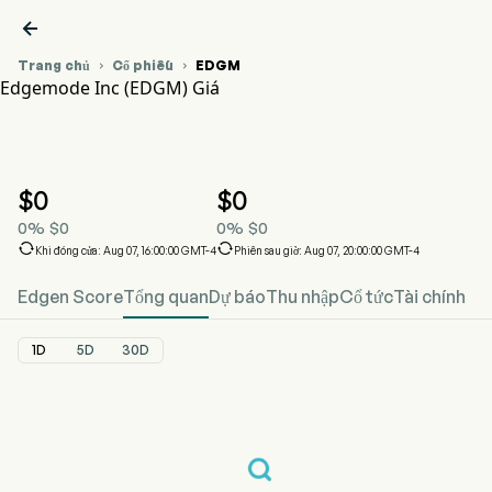

Trang chủ
Cổ phiếu
EDGM


Edgemode Inc (EDGM) Giá
Biểu đồ giá cổ phiếu EDGM
EDGM Giá
Edgemode Inc
$
0
$
0
0
%
$
0
0
%
$
0


Khi đóng cửa: Aug 07, 16:00:00 GMT-4
Phiên sau giờ: Aug 07, 20:00:00 GMT-4
Edgen Score
Tổng quan
Dự báo
Thu nhập
Cổ tức
Tài chính
1D
5D
30D