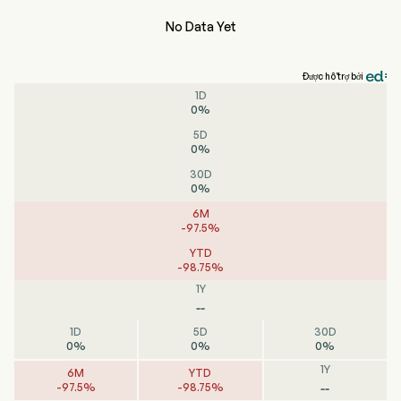
No Data Yet
Được hỗ trợ bởi
1D
0
%
5D
0
%
30D
0
%
6M
-
97.5
%
YTD
-
98.75
%
1Y
--
1D
5D
30D
0
%
0
%
0
%
1Y
6M
YTD
--
-
97.5
%
-
98.75
%