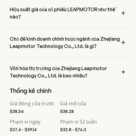
Zhejiang Leapmotor Technology Co., Ltd., tham gia công ty 
từ 2021.
Hiệu suất giá của cổ phiếu LEAPMOTOR như thế

nào?
Giá hiện tại của LEAPMOTOR là $39.08, đã tăng lên 1.4% 
trong ngày giao dịch cuối cùng.
Chủ đề kinh doanh chính hoặc ngành của Zhejiang

Leapmotor Technology Co., Ltd. là gì?
Zhejiang Leapmotor Technology Co., Ltd. thuộc ngành 
Automobiles và lĩnh vực là Consumer Discretionary
Vốn hóa thị trường của Zhejiang Leapmotor

Technology Co., Ltd. là bao nhiêu?
Vốn hóa thị trường hiện tại của Zhejiang Leapmotor 
Thống kê chính
Technology Co., Ltd. là $44.1B
Giá đóng cửa trước
Giá mở cửa
$38.54
$38.28
Phạm vi ngày
Phạm vi 52 tuần
$37.4 - $39.14
$32.8 - $76.3