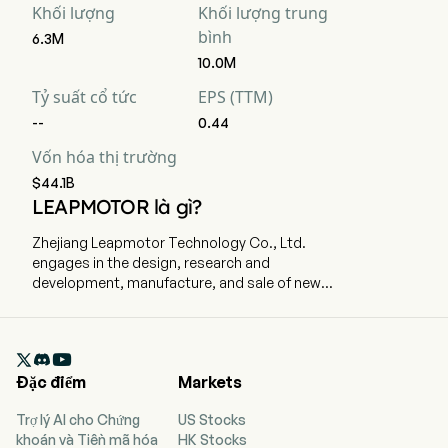
Khối lượng
Khối lượng trung
bình
6.3M
10.0M
Tỷ suất cổ tức
EPS (TTM)
--
0.44
Vốn hóa thị trường
$44.1B
LEAPMOTOR là gì?
Zhejiang Leapmotor Technology Co., Ltd.
engages in the design, research and
development, manufacture, and sale of new
energy vehicles. The company is headquartered
in Hangzhou, Zhejiang and currently employs
28,785 full-time employees. The company went

IPO on 2022-09-29. The Company’s business
Đặc điểm
Markets
scope covering intelligent electric vehicle
design, research, development and
Trợ lý AI cho Chứng
US Stocks
manufacturing, intelligent driving, electric drive
khoán và Tiền mã hóa
HK Stocks
assembly, battery system development, and