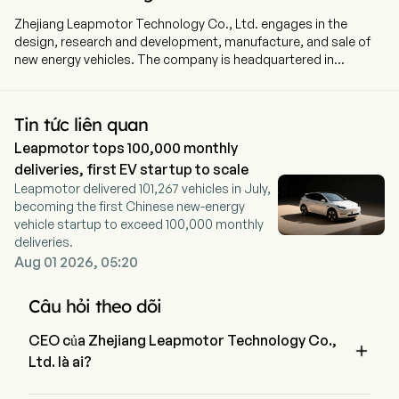
Zhejiang Leapmotor Technology Co., Ltd. engages in the
design, research and development, manufacture, and sale of
new energy vehicles. The company is headquartered in
Hangzhou, Zhejiang and currently employs 28,785 full-time
employees. The company went IPO on 2022-09-29. The
Company’s business scope covering intelligent electric vehicle
Tin tức liên quan
design, research, development and manufacturing, intelligent
Leapmotor tops 100,000 monthly
driving, electric drive assembly, battery system development,
and vehicle Internet solutions based on cloud computing. The
deliveries, first EV startup to scale
firm's main products include the smart battery electric vehicle
Leapmotor delivered 101,267 vehicles in July,
T03, smart electric sport utility vehicle (SUV) C11, deluxe smart
becoming the first Chinese new-energy
electric sedan C01 and others. The firm mainly operates its
vehicle startup to exceed 100,000 monthly
businesses in the domestic and overseas markets.
deliveries.
Aug 01 2026, 05:20
Câu hỏi theo dõi
CEO của Zhejiang Leapmotor Technology Co.,

Ltd. là ai?
Mr. Jiangming Zhu là Executive Chairman of the Board của 