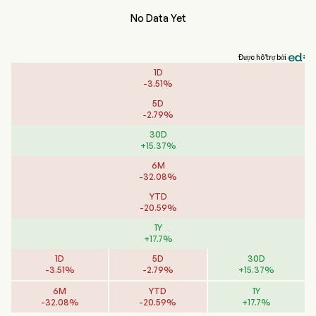
No Data Yet
Được hỗ trợ bởi
1D
-
3.51
%
5D
-
2.79
%
30D
+
15.37
%
6M
-
32.08
%
YTD
-
20.59
%
1Y
+
17.7
%
1D
5D
30D
-
3.51
%
-
2.79
%
+
15.37
%
6M
YTD
1Y
-
32.08
%
-
20.59
%
+
17.7
%