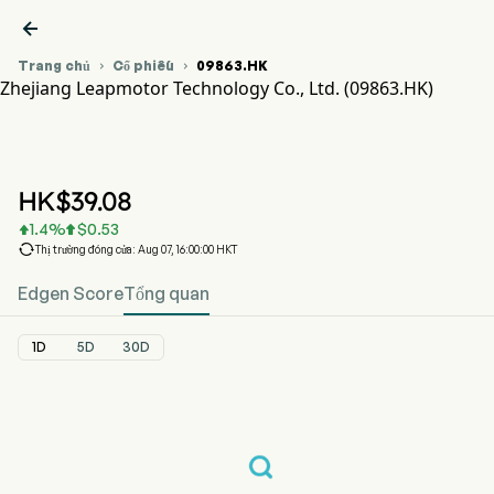

Trang chủ
Cổ phiếu
09863.HK


Zhejiang Leapmotor Technology Co., Ltd. (09863.HK)
Biểu đồ giá cổ phiếu 09863.HK
LEAPMOTOR (09863.HK)
Zhejiang Leapmotor Technology Co., Ltd.
HK$
39.08
1.4
%
$
0.53



Thị trường đóng cửa: Aug 07, 16:00:00 HKT
Edgen Score
Tổng quan
1D
5D
30D