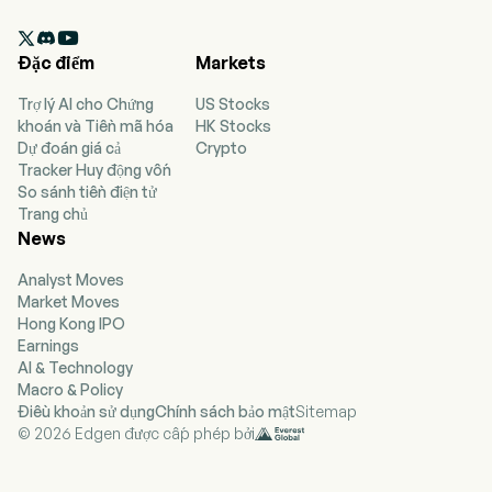
Trước đây mang tên Công ty TNHH Qingdao

Haier, Haier Smart Home Co Ltd là một doanh
Đặc điểm
Markets
nghiệp Trung Quốc chủ yếu tham gia vào nghiên
cứu và phát triển, sản xuất cũng như bán các thiết
Trợ lý AI cho Chứng
US Stocks
bị gia dụng. Công ty vận hành hoạt động kinh
khoán và Tiền mã hóa
HK Stocks
doanh thông qua năm phân khúc. Phân khúc Giải
Dự đoán giá cả
Crypto
pháp Lưu trữ và Nấu nướng Thực phẩm Gia đình
Tracker Huy động vốn
chuyên sản xuất và bán tủ lạnh/tủ đông và các
So sánh tiền điện tử
thiết bị nhà bếp. Phân khúc Giải pháp Không khí
Trang chủ
chuyên sản xuất và bán điều hòa không khí. Phân
News
khúc Giải pháp Quản lý Giặt là Gia đình chuyên
sản xuất và bán máy giặt và máy sấy. Phân khúc
Analyst Moves
Giải pháp Nước Gia đình chuyên sản xuất và bán
Market Moves
các thiết bị gia dụng liên quan đến nước như bình
Hong Kong IPO
nóng lạnh và máy lọc nước. Phân khúc Kinh doanh
Earnings
Khác chủ yếu bao gồm kênh phân phối, linh kiện
AI & Technology
thiết bị, mảng thiết bị gia dụng nhỏ và các hoạt
Macro & Policy
động khác. Công ty chủ yếu vận hành kinh doanh
Điều khoản sử dụng
Chính sách bảo mật
Sitemap
tại thị trường trong nước và thị trường nước ngoài.
© 2026 Edgen được cấp phép bởi