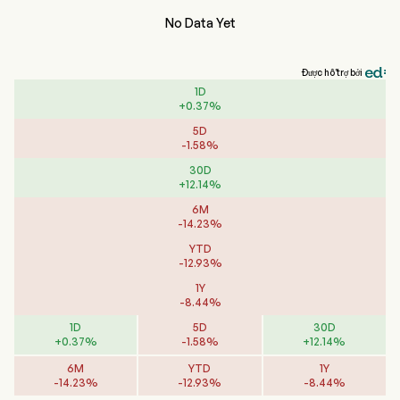
No Data Yet
Được hỗ trợ bởi
1D
+
0.37
%
5D
-
1.58
%
30D
+
12.14
%
6M
-
14.23
%
YTD
-
12.93
%
1Y
-
8.44
%
1D
5D
30D
+
0.37
%
-
1.58
%
+
12.14
%
6M
YTD
1Y
-
14.23
%
-
12.93
%
-
8.44
%