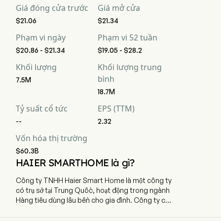
Giá đóng cửa trước
Giá mở cửa
$21.06
$21.34
Phạm vi ngày
Phạm vi 52 tuần
$20.86 - $21.34
$19.05 - $28.2
Khối lượng
Khối lượng trung
bình
7.5M
18.7M
Tỷ suất cổ tức
EPS (TTM)
--
2.32
Vốn hóa thị trường
$60.3B
HAIER SMARTHOME là gì?
Công ty TNHH Haier Smart Home là một công ty
có trụ sở tại Trung Quốc, hoạt động trong ngành
Hàng tiêu dùng lâu bền cho gia đình. Công ty có
trụ sở chính tại Thanh Đảo, tỉnh Sơn Đông và hiện
đang tuyển dụng 122.733 nhân viên toàn thời gian.