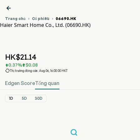

Trang chủ
Cổ phiếu
06690.HK


Haier Smart Home Co., Ltd. (06690.HK)
Biểu đồ giá cổ phiếu 06690.HK
HAIER SMARTHOME (06690.HK)
Haier Smart Home Co., Ltd.
HK$
21.14
0.37
%
$
0.08



Thị trường đóng cửa: Aug 06, 16:00:00 HKT
Edgen Score
Tổng quan
1D
5D
30D