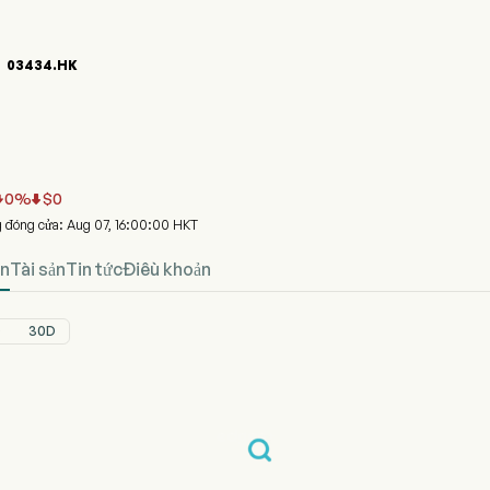
03434.HK

u đồ giá cổ phiếu 03434.HK
UND DIGITAL (03434.HK)
nd Etfs Trust - E Fund (hk) Wind Digital Technology Index Etf
0
%
$
0


g đóng cửa: Aug 07, 16:00:00 HKT
an
Tài sản
Tin tức
Điều khoản
D
30D