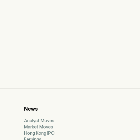
News
Analyst Moves
Market Moves
Hong Kong IPO
Earnings