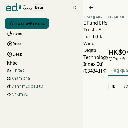


Beta
Trang chủ
Cổ phiếu

E Fund Etfs

Trò chuyện với Ed
Trust - E
Biể

Invest
Fund (hk)
EF
Wind

Brief
E Fu
Digital
HK$
0

Desk
Technology

Thị trườn
Khác
Index Etf
Tổng qu
Tin tức
(03434.HK)

Khám phá

Danh mục đầu tư

1D
5
Nhiệm vụ