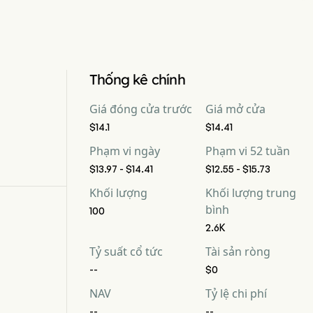
Thống kê chính
Giá đóng cửa trước
Giá mở cửa
$14.1
$14.41
Phạm vi ngày
Phạm vi 52 tuần
$13.97 - $14.41
$12.55 - $15.73
Khối lượng
Khối lượng trung
bình
100
2.6K
Tỷ suất cổ tức
Tài sản ròng
--
$0
NAV
Tỷ lệ chi phí
--
--