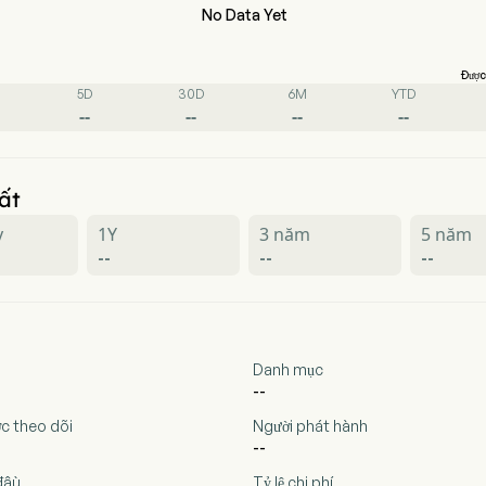
No Data Yet
Được 
5D
30D
6M
YTD
--
--
--
--
ất
y
1Y
3 năm
5 năm
--
--
--
Danh mục
--
c theo dõi
Người phát hành
--
đầu
Tỷ lệ chi phí