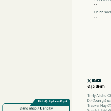
--
Chính sách
--

Đặc điểm
Trợ lý AI cho 
Dự đoán giá cả
Tracker Huy đ
Đăng nhập / Đăng ký
So sánh tiền đi