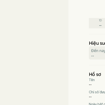
1D
--
Hiệu su
Đến na
--
Hồ sơ
Tên
--
Chỉ số đượ
--
Ngày bắt 