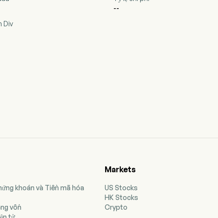
--
 Div
Markets
Chứng khoán và Tiền mã hóa
US Stocks
HK Stocks
ộng vốn
Crypto
ện tử