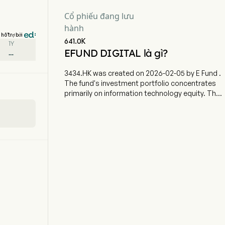
Cổ phiếu đang lưu
hành
hỗ trợ bởi
641.0K
1Y
EFUND DIGITAL là gì?
--
3434.HK was created on 2026-02-05 by E Fund .
The fund's investment portfolio concentrates
primarily on information technology equity. The
investment objective is to provide investment
results that, before fees and expenses, closely
correspond to the performance of the Wind
Digital Technology Net Total Return Index (HKD)
(the Index).