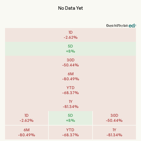
No Data Yet
Được hỗ trợ bởi
1D
-
2.62
%
5D
+
8
%
30D
-
50.44
%
6M
-
80.49
%
YTD
-
68.37
%
1Y
-
81.34
%
1D
5D
30D
-
2.62
%
+
8
%
-
50.44
%
6M
YTD
1Y
-
80.49
%
-
68.37
%
-
81.34
%