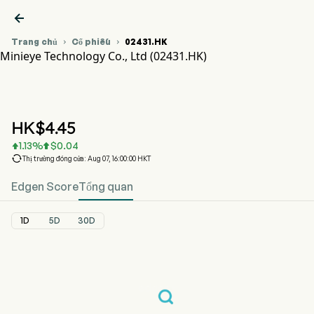

Trang chủ
Cổ phiếu
02431.HK


Minieye Technology Co., Ltd (02431.HK)
Biểu đồ giá cổ phiếu 02431.HK
MINIEYE (02431.HK)
Minieye Technology Co., Ltd
HK$
4.45
1.13
%
$
0.04



Thị trường đóng cửa: Aug 07, 16:00:00 HKT
Edgen Score
Tổng quan
1D
5D
30D