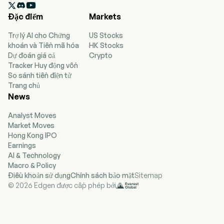

businesses. The intelligent driving solutions
Đặc điểm
Markets
business is engaged in the provision of iSafety
and iPilot series. The intelligent cabin solutions
Trợ lý AI cho Chứng
US Stocks
business is engaged in the provision of driver
khoán và Tiền mã hóa
HK Stocks
monitoring system (DMS) solutions, occupant
Dự đoán giá cả
Crypto
monitoring system (OMS) solutions and other
Tracker Huy động vốn
solutions. The vehicle infrastructure cooperative
So sánh tiền điện tử
systems business is engaged in the provision of
Trang chủ
in-house designed sensor devices, such as
News
radars and cameras, in-house developed
algorithm structures and others. The firm mainly
Analyst Moves
conducts its business in the domestic market.
Market Moves
Hong Kong IPO
Earnings
AI & Technology
Macro & Policy
Điều khoản sử dụng
Chính sách bảo mật
Sitemap
© 2026 Edgen được cấp phép bởi