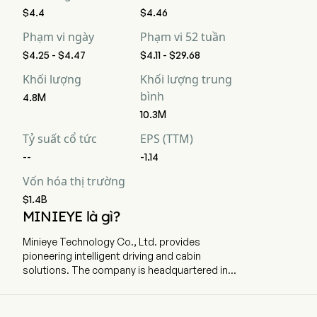
$4.4
$4.46
Phạm vi ngày
Phạm vi 52 tuần
$4.25 - $4.47
$4.11 - $29.68
Khối lượng
Khối lượng trung
bình
4.8M
10.3M
Tỷ suất cổ tức
EPS (TTM)
--
-1.14
Vốn hóa thị trường
$1.4B
MINIEYE là gì?
Minieye Technology Co., Ltd. provides
pioneering intelligent driving and cabin
solutions. The company is headquartered in
Shenzhen, Guangdong and currently employs
813 full-time employees. The company went IPO
on 2024-12-27. The firm mainly operates three