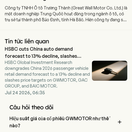
Công ty TNHH Ô tô Trường Thành (Great Wall Motor Co. Ltd.) là
một doanh nghiệp Trung Quốc hoạt động trong ngành ô tô, có
trụ sở tại thành phố Bảo Định, tỉnh Hà Bắc. Hiện công ty đang sử
dụng 84.915 lao động toàn thời gian và niêm yết trên thị trường
chứng khoán vào ngày 15 tháng 12 năm 2003. Great Wall Motor
Co. Ltd. là một công ty Trung Quốc chủ yếu chuyên về thiết kế,
Tin tức liên quan
nghiên cứu và phát triển, sản xuất và bán ô tô cùng các bộ phận
HSBC cuts China auto demand
và linh kiện liên quan, cũng như cung cấp các dịch vụ liên quan.
Công ty sở hữu các thương hiệu Haval, WEY, TANK, Great Wall
forecast to 13% decline, slashes
Pickup, ORA và Great Wall SOUO. Danh mục sản phẩm của công
HSBC Global Investment Research
targets
ty bao gồm nhiều loại hình như xe thể thao đa dụng (SUV), xe
downgrades China 2026 passenger vehicle
sedan, xe bán tải, xe đa dụng (MPV) và mô tô. Hệ thống truyền
retail demand forecast to a 13% decline and
động bao gồm cả động cơ truyền thống và hệ thống năng lượng
slashes price targets on GWMOTOR, GAC
mới. Sản phẩm được phân phối không chỉ tại thị trường nội địa mà
GROUP, and BAIC MOTOR.
còn ra thị trường nước ngoài.
Jul 24 2026, 06:35
Câu hỏi theo dõi
Hiệu suất giá của cổ phiếu GWMOTOR như thế

nào?