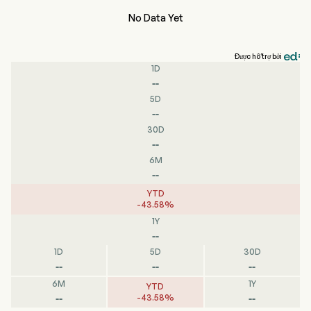
No Data Yet
Được hỗ trợ bởi
1D
--
5D
--
30D
--
6M
--
YTD
-
43.58
%
1Y
--
1D
5D
30D
--
--
--
6M
1Y
YTD
--
--
-
43.58
%