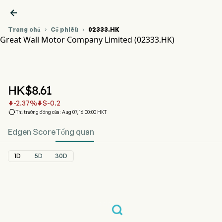

Trang chủ
Cổ phiếu
02333.HK


Great Wall Motor Company Limited (02333.HK)
Biểu đồ giá cổ phiếu 02333.HK
GWMOTOR (02333.HK)
Great Wall Motor Company Limited
HK$
8.61
-2.37
%
$
-0.2



Thị trường đóng cửa: Aug 07, 16:00:00 HKT
Edgen Score
Tổng quan
1D
5D
30D