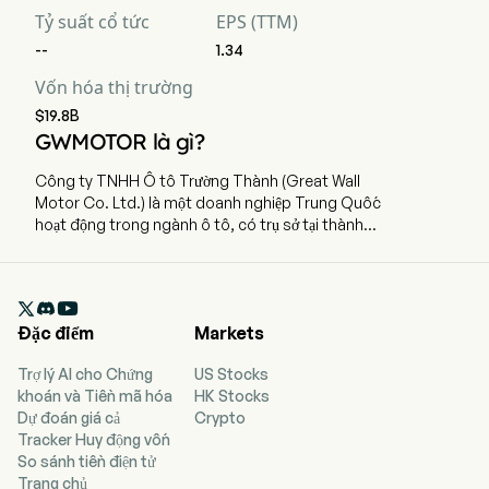
Tỷ suất cổ tức
EPS (TTM)
--
1.34
Vốn hóa thị trường
$19.8B
GWMOTOR là gì?
Công ty TNHH Ô tô Trường Thành (Great Wall
Motor Co. Ltd.) là một doanh nghiệp Trung Quốc
hoạt động trong ngành ô tô, có trụ sở tại thành
phố Bảo Định, tỉnh Hà Bắc. Hiện công ty đang sử
dụng 84.915 lao động toàn thời gian và niêm yết
trên thị trường chứng khoán vào ngày 15 tháng 12

năm 2003. Great Wall Motor Co. Ltd. là một
Đặc điểm
Markets
công ty Trung Quốc chủ yếu chuyên về thiết kế,
nghiên cứu và phát triển, sản xuất và bán ô tô
Trợ lý AI cho Chứng
US Stocks
cùng các bộ phận và linh kiện liên quan, cũng như
khoán và Tiền mã hóa
HK Stocks
cung cấp các dịch vụ liên quan. Công ty sở hữu
Dự đoán giá cả
Crypto
các thương hiệu Haval, WEY, TANK, Great Wall
Tracker Huy động vốn
Pickup, ORA và Great Wall SOUO. Danh mục sản
So sánh tiền điện tử
phẩm của công ty bao gồm nhiều loại hình như xe
Trang chủ
thể thao đa dụng (SUV), xe sedan, xe bán tải, xe