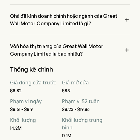
Giá hiện tại của GWMOTOR là $8.61, đã giảm 2.37% trong 
ngày giao dịch cuối cùng.
Chủ đề kinh doanh chính hoặc ngành của Great

Wall Motor Company Limited là gì?
Great Wall Motor Company Limited thuộc ngành 
Automobiles và lĩnh vực là Consumer Discretionary
Vốn hóa thị trường của Great Wall Motor

Company Limited là bao nhiêu?
Vốn hóa thị trường hiện tại của Great Wall Motor Company 
Thống kê chính
Limited là $19.8B
Giá đóng cửa trước
Giá mở cửa
$8.82
$8.9
Phạm vi ngày
Phạm vi 52 tuần
$8.61 - $8.9
$8.23 - $19.86
Khối lượng
Khối lượng trung
bình
14.2M
17.1M