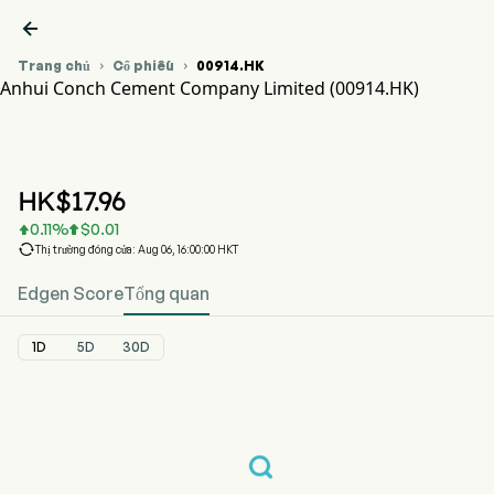

Trang chủ
Cổ phiếu
00914.HK


Anhui Conch Cement Company Limited (00914.HK)
Biểu đồ giá cổ phiếu 00914.HK
CONCH CEMENT (00914.HK)
Anhui Conch Cement Company Limited
HK$
17.96
0.11
%
$
0.01



Thị trường đóng cửa: Aug 06, 16:00:00 HKT
Edgen Score
Tổng quan
1D
5D
30D