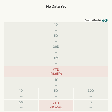
No Data Yet
Được hỗ trợ bởi
1D
--
5D
--
30D
--
6M
--
YTD
-
18.65
%
1Y
--
1D
5D
30D
--
--
--
6M
1Y
YTD
--
--
-
18.65
%