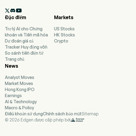
hành các mảng kinh doanh liên quan đến xi măng

cũng như xử lý chất thải rắn và chất thải nguy hại.
Đặc điểm
Markets
Các loại xi măng của công ty chủ yếu bao gồm xi
măng mác 32.5, 42.5 và 52.5, được sử dụng trong
Trợ lý AI cho Chứng
US Stocks
các dự án xây dựng cơ sở hạ tầng quy mô lớn
khoán và Tiền mã hóa
HK Stocks
quốc gia như đường sắt, đường cao tốc, sân bay,
Dự đoán giá cả
Crypto
các dự án thủy lợi, cũng như trong phát triển bất
Tracker Huy động vốn
động sản đô thị, sản phẩm xi măng và thị trường
So sánh tiền điện tử
nông thôn. Công ty chủ yếu tiến hành hoạt động
Trang chủ
kinh doanh tại các thị trường trong nước và nước
News
ngoài.
Analyst Moves
Market Moves
Hong Kong IPO
Earnings
AI & Technology
Macro & Policy
Điều khoản sử dụng
Chính sách bảo mật
Sitemap
© 2026 Edgen được cấp phép bởi