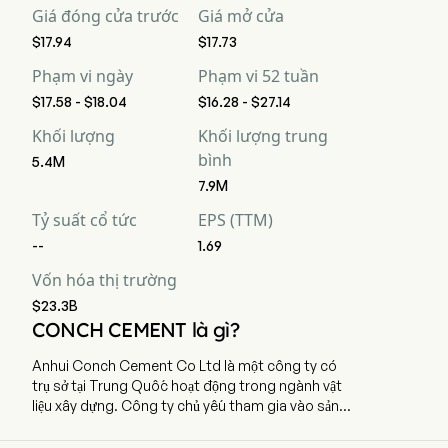
Giá đóng cửa trước
Giá mở cửa
$17.94
$17.73
Phạm vi ngày
Phạm vi 52 tuần
$17.58 - $18.04
$16.28 - $27.14
Khối lượng
Khối lượng trung
bình
5.4M
7.9M
Tỷ suất cổ tức
EPS (TTM)
--
1.69
Vốn hóa thị trường
$23.3B
CONCH CEMENT là gì?
Anhui Conch Cement Co Ltd là một công ty có
trụ sở tại Trung Quốc hoạt động trong ngành vật
liệu xây dựng. Công ty chủ yếu tham gia vào sản
xuất và kinh doanh xi măng, clinker thương mại,
cốt liệu và bê tông. Doanh nghiệp chủ yếu vận