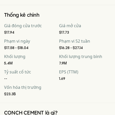
Thống kê chính
Giá đóng cửa trước
Giá mở cửa
$17.94
$17.73
Phạm vi ngày
Phạm vi 52 tuần
$17.58 - $18.04
$16.28 - $27.14
Khối lượng
Khối lượng trung bình
5.4M
7.9M
Tỷ suất cổ tức
EPS (TTM)
--
1.69
Vốn hóa thị trường
$23.3B
CONCH CEMENT là gì?