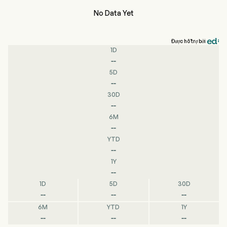
No Data Yet
Được hỗ trợ bởi
1D
--
5D
--
30D
--
6M
--
YTD
--
1Y
--
1D
5D
30D
--
--
--
6M
YTD
1Y
--
--
--