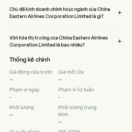
ngày giao dịch cuối cùng.
Chủ đề kinh doanh chính hoặc ngành của China

Eastern Airlines Corporation Limited là gì?
China Eastern Airlines Corporation Limited thuộc ngành 
Airlines và lĩnh vực là Industrials
Vốn hóa thị trường của China Eastern Airlines

Corporation Limited là bao nhiêu?
Vốn hóa thị trường hiện tại của China Eastern Airlines 
Thống kê chính
Corporation Limited là $NaN
Giá đóng cửa trước
Giá mở cửa
--
--
Phạm vi ngày
Phạm vi 52 tuần
-
-
Khối lượng
Khối lượng trung
bình
--
--