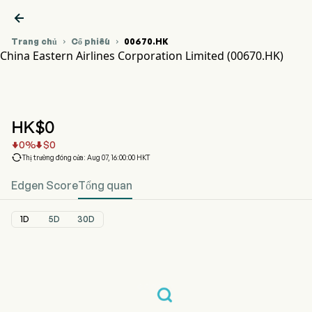

Trang chủ
Cổ phiếu
00670.HK


China Eastern Airlines Corporation Limited (00670.HK)
Biểu đồ giá cổ phiếu 00670.HK
CHINA EAST AIR (00670.HK)
China Eastern Airlines Corporation Limited
HK$
0
0
%
$
0



Thị trường đóng cửa: Aug 07, 16:00:00 HKT
Edgen Score
Tổng quan
1D
5D
30D