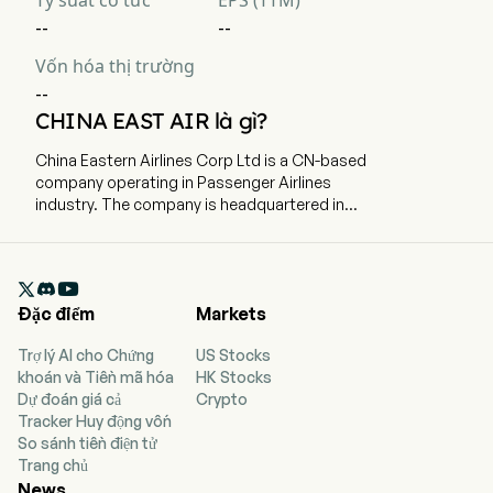
Tỷ suất cổ tức
EPS (TTM)
--
--
Vốn hóa thị trường
--
CHINA EAST AIR là gì?
China Eastern Airlines Corp Ltd is a CN-based
company operating in Passenger Airlines
industry. The company is headquartered in
Shanghai, Shanghai and currently employs
85,168 full-time employees. China Eastern
Airlines Corp Ltd is a China-based company

principally engaged in the operation of civil
Đặc điểm
Markets
aviation. The firm is primarily engaged in the
provision of passenger, cargo, mail delivery and
Trợ lý AI cho Chứng
US Stocks
other extended transportation services. The
khoán và Tiền mã hóa
HK Stocks
firm primarily operates its businesses through
Dự đoán giá cả
Crypto
two segments. Airline Transportation
Tracker Huy động vốn
Operations segment mainly comprises the
So sánh tiền điện tử
provision of passenger, cargo, mail delivery and
Trang chủ
ground service. Other Operations segment
News
primarily includes tour operations, air catering