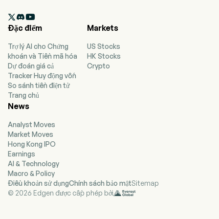
engaged in the development, construction,

operation and management of solar power
Đặc điểm
Markets
plants. The firm is also engaged the distribution
of electricity. In addition, the Company is
Trợ lý AI cho Chứng
US Stocks
engaged in the provision of solar energy related
khoán và Tiền mã hóa
HK Stocks
services.
Dự đoán giá cả
Crypto
Tracker Huy động vốn
So sánh tiền điện tử
Trang chủ
News
Analyst Moves
Market Moves
Hong Kong IPO
Earnings
AI & Technology
Macro & Policy
Điều khoản sử dụng
Chính sách bảo mật
Sitemap
© 2026 Edgen được cấp phép bởi