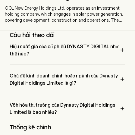
GCL New Energy Holdings Ltd. operates as an investment
holding company, which engages in solar power generation,
covering development, construction and operations. The
company employs 1,054 full-time employees The firm is
engaged in the development, construction, operation and
Câu hỏi theo dõi
management of solar power plants. The firm is also engaged
the distribution of electricity. In addition, the Company is
Hiệu suất giá của cổ phiếu DYNASTY DIGITAL như

engaged in the provision of solar energy related services.
thế nào?
Giá hiện tại của DYNASTY DIGITAL là $0.66, đã tăng lên 
3.12% trong ngày giao dịch cuối cùng.
Chủ đề kinh doanh chính hoặc ngành của Dynasty

Digital Holdings Limited là gì?
Dynasty Digital Holdings Limited thuộc ngành Utilities và 
lĩnh vực là Utilities
Vốn hóa thị trường của Dynasty Digital Holdings

Limited là bao nhiêu?
Vốn hóa thị trường hiện tại của Dynasty Digital Holdings 
Thống kê chính
Limited là $1.1B