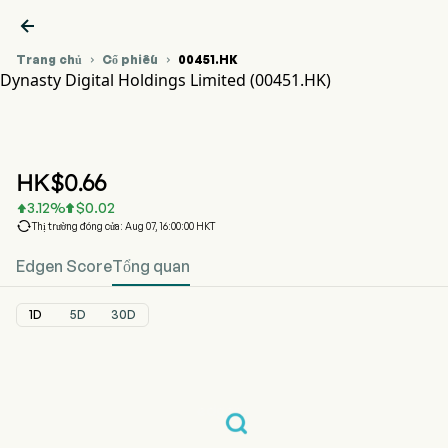

Trang chủ
Cổ phiếu
00451.HK


Dynasty Digital Holdings Limited (00451.HK)
Biểu đồ giá cổ phiếu 00451.HK
DYNASTY DIGITAL (00451.HK)
Dynasty Digital Holdings Limited
HK$
0.66
3.12
%
$
0.02



Thị trường đóng cửa: Aug 07, 16:00:00 HKT
Edgen Score
Tổng quan
1D
5D
30D