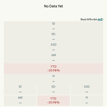
No Data Yet
Được hỗ trợ bởi
1D
--
5D
--
30D
--
6M
--
YTD
-
20.98
%
1Y
--
1D
5D
30D
--
--
--
6M
1Y
YTD
--
--
-
20.98
%