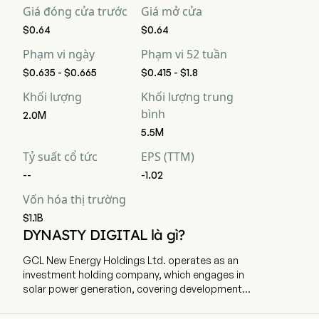
Giá đóng cửa trước
Giá mở cửa
$0.64
$0.64
Phạm vi ngày
Phạm vi 52 tuần
$0.635 - $0.665
$0.415 - $1.8
Khối lượng
Khối lượng trung
bình
2.0M
5.5M
Tỷ suất cổ tức
EPS (TTM)
--
-1.02
Vốn hóa thị trường
$1.1B
DYNASTY DIGITAL là gì?
GCL New Energy Holdings Ltd. operates as an
investment holding company, which engages in
solar power generation, covering development,
construction and operations. The company
employs 1,054 full-time employees The firm is